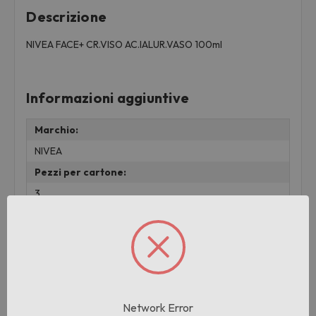
Descrizione
NIVEA FACE+ CR.VISO AC.IALUR.VASO 100ml
Informazioni aggiuntive
Marchio:
NIVEA
Pezzi per cartone:
3
Cartoni per pallet:
280
Prodotti correlati
Network Error