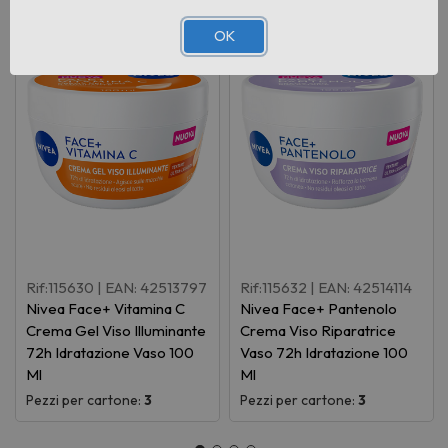
OK
Rif:115630
| EAN: 42513797
Rif:115632
| EAN: 42514114
Nivea Face+ Vitamina C
Nivea Face+ Pantenolo
Crema Gel Viso Illuminante
Crema Viso Riparatrice
72h Idratazione Vaso 100
Vaso 72h Idratazione 100
Ml
Ml
Pezzi per cartone:
3
Pezzi per cartone:
3