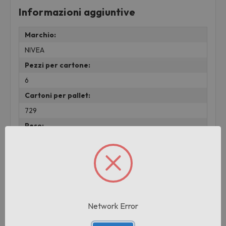
Informazioni aggiuntive
Marchio:
NIVEA
Pezzi per cartone:
6
Cartoni per pallet:
729
Peso:
0.15 KG
Prodotti correlati
Network Error