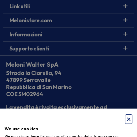
Link utili
Melonistore.com
Informazioni
Supporto clienti
Meloni Walter SpA
Strada la Ciarulla, 94
47899 Serravalle
Repubblica di San Marino
COE SM02964
La vendita è rivolta esclusivamente ad
operatori economici
We use cookies
Seguici sui social
We may place these for analysis of our visitor data, to improve our