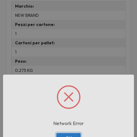
Marchio:
NEW BRAND
Pezzi per cartone:
1
Cartoni per pallet:
1
Peso:
0.275 KG
lotto:
001
Prodotti correlati
Network Error