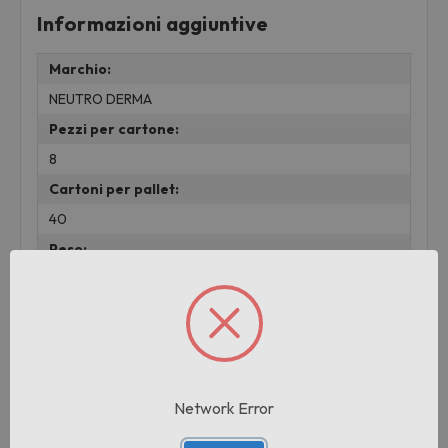
Informazioni aggiuntive
Marchio:
NEUTRO DERMA
Pezzi per cartone:
8
Cartoni per pallet:
40
Peso:
2.06 KG
Prodotti correlati
Network Error