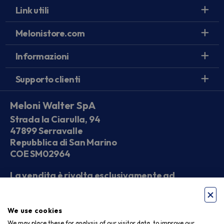
Link utili
Melonistore.com
Informazioni
Supporto clienti
Meloni Walter SpA
Strada la Ciarulla, 94
47899 Serravalle
Repubblica di San Marino
COE SM02964
La vendita è rivolta esclusivamente ad
operatori economici
We use cookies
Seguici sui social
We may place these for analysis of our visitor data, to improve our