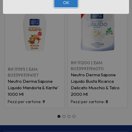
OK
Rif:111200
| EAN:
8033993196070
Rif:111195
| EAN:
Neutro Derma Sapone
8033993194137
Neutro Derma Sapone
Liquido Busta Ricarica
Liquido Mandorla & Karite'
Delicato Muschio & Talco
1000 Ml
2000 Ml
Pezzi per cartone:
9
Pezzi per cartone:
8