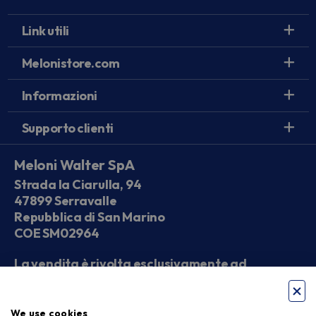
Link utili
Melonistore.com
Informazioni
Supporto clienti
Meloni Walter SpA
Strada la Ciarulla, 94
47899 Serravalle
Repubblica di San Marino
COE SM02964
La vendita è rivolta esclusivamente ad
operatori economici
We use cookies