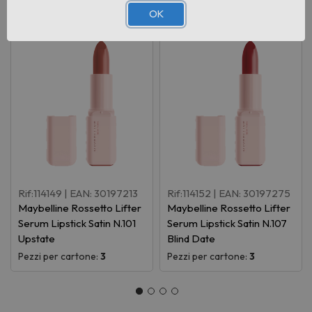
OK
Rif:114149
| EAN: 30197213
Rif:114152
| EAN: 30197275
Maybelline Rossetto Lifter
Maybelline Rossetto Lifter
Serum Lipstick Satin N.101
Serum Lipstick Satin N.107
Upstate
Blind Date
Pezzi per cartone:
3
Pezzi per cartone:
3