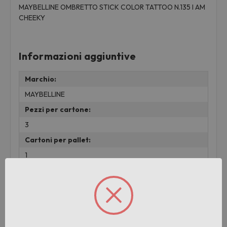
MAYBELLINE OMBRETTO STICK COLOR TATTOO N.135 I AM
CHEEKY
Informazioni aggiuntive
Marchio:
MAYBELLINE
Pezzi per cartone:
3
Cartoni per pallet:
1
Peso:
0.01 KG
lotto:
001