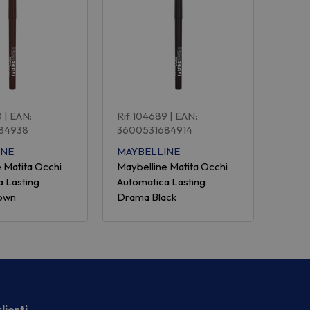
0
| EAN:
Rif:104689
| EAN:
84938
3600531684914
INE
MAYBELLINE
 Matita Occhi
Maybelline Matita Occhi
a Lasting
Automatica Lasting
own
Drama Black
lienti