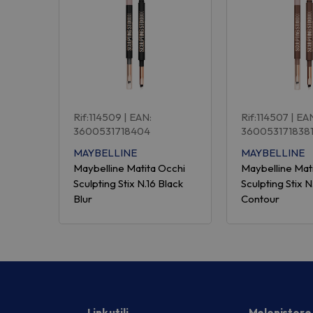
Rif:114509
| EAN:
Rif:114507
| EA
3600531718404
360053171838
MAYBELLINE
MAYBELLINE
Maybelline Matita Occhi
Maybelline Mat
Sculpting Stix N.16 Black
Sculpting Stix 
Blur
Contour
Link utili
Melonistore