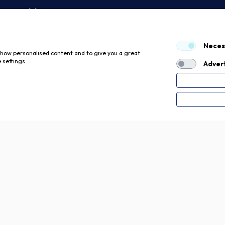
 economici
Neces
 show personalised content and to give you a great
 settings.
Advert