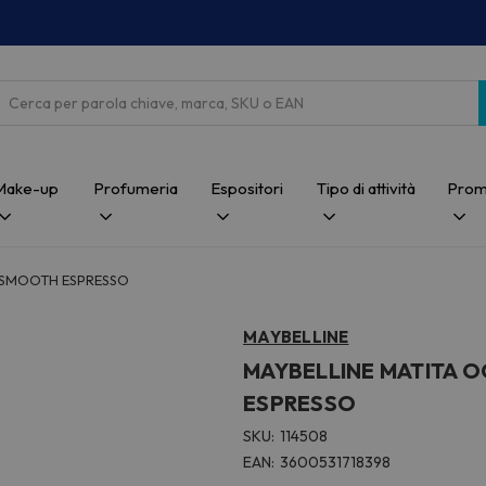
Cerca
Make-up
Profumeria
Espositori
Tipo di attività
Prom
5 SMOOTH ESPRESSO
MAYBELLINE
MAYBELLINE MATITA O
ESPRESSO
SKU:
114508
EAN:
3600531718398