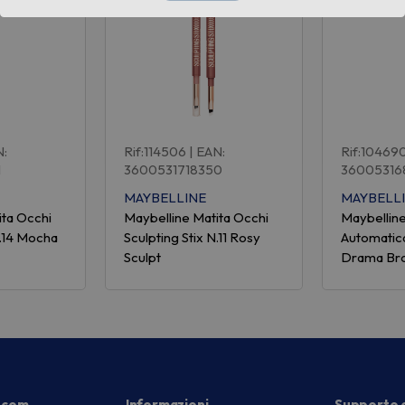
N:
Rif:114506
| EAN:
Rif:10469
1
3600531718350
36005316
MAYBELLINE
MAYBELL
ita Occhi
Maybelline Matita Occhi
Maybelline
N.14 Mocha
Sculpting Stix N.11 Rosy
Automatic
Sculpt
Drama Br
.com
Informazioni
Supporto c