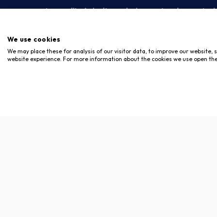
La vendita è rivolta esclusivamente ad operatori
We use cookies
We may place these for analysis of our visitor data, to improve our website,
website experience. For more information about the cookies we use open the
Copyright © 2026. Meloni Store. Tutti i diritti riservati