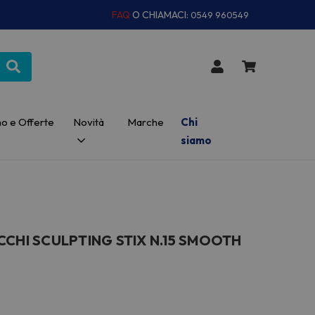
FAQ
O CHIAMACI:
0549 960549
o e Offerte
Novità
Marche
Chi
siamo
CCHI SCULPTING STIX N.15 SMOOTH