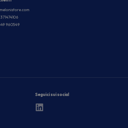
melonistore.com
3371474106
549 960549
Seguici sui social