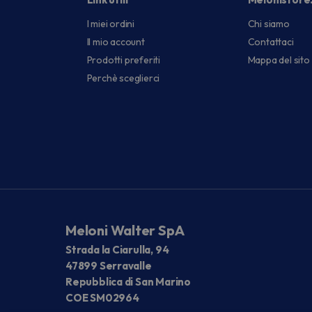
I miei ordini
Chi siamo
Il mio account
Contattaci
Prodotti preferiti
Mappa del sito
Perchè sceglierci
Meloni Walter SpA
Strada la Ciarulla, 94
47899 Serravalle
Repubblica di San Marino
COE SM02964