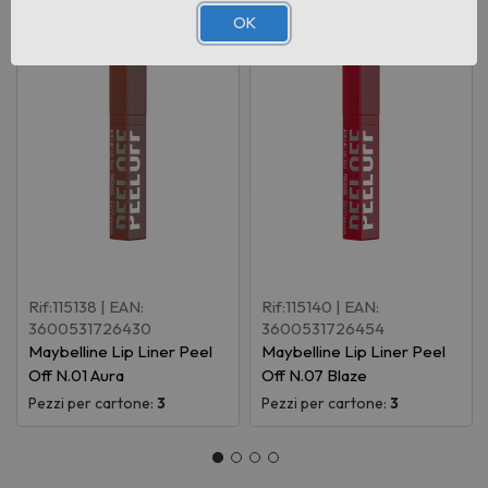
OK
Rif:115138
| EAN:
Rif:115140
| EAN:
3600531726430
3600531726454
Maybelline Lip Liner Peel
Maybelline Lip Liner Peel
Off N.01 Aura
Off N.07 Blaze
Pezzi per cartone:
3
Pezzi per cartone:
3