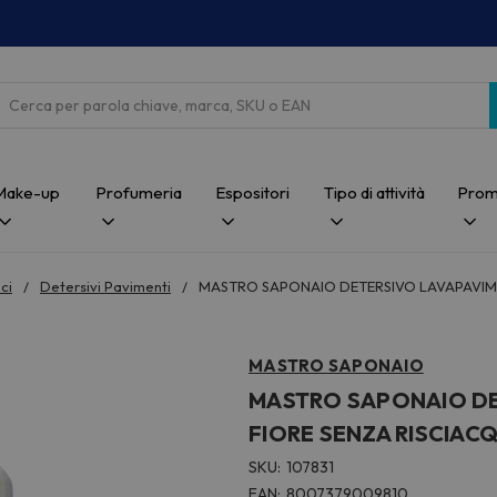
Cerca
Make-up
Profumeria
Espositori
Tipo di attività
Prom
ci
Detersivi Pavimenti
MASTRO SAPONAIO DETERSIVO LAVAPAVIMEN
MASTRO SAPONAIO
MASTRO SAPONAIO DET
FIORE SENZA RISCIAC
SKU:
107831
EAN:
8007379009810