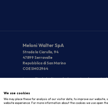
Meloni Walter SpA
Strada la Ciarulla, 94
47899 Serravalle
Repubblica di San Marino
COE SM02964
La vendita è rivolta esclusivamente ad operatori
We use cookies
We may place these for analysis of our visitor data, to improve our website,
website experience. For more information about the cookies we use open the