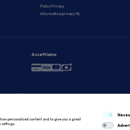
Policy Privacy
Informativa privacy NL
Accettiamo
 economici
Neces
 show personalised content and to give you a great
 settings.
Advert