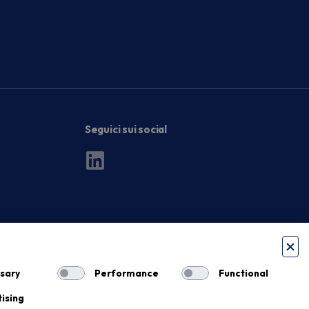
Seguici sui social
sary
Performance
Functional
ising