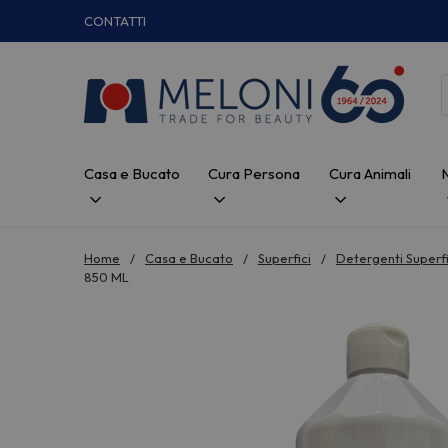
CONTATTI
Casa e Bucato
Cura Persona
Cura Animali
Home
Casa e Bucato
Superfici
Detergenti Superfi
850 ML