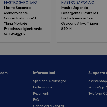
MASTRO SAPONAIO
MASTRO SAPONAIO
Mastro Saponaio
Mastro Saponaio
Ammorbidente
Detergente Piastrelle E
Concentrato Tiare' E
Fughe Igienizza Con
Ylang Morbida
Ossigeno Attivo Trigger
Freschezza Igienizzante
850 Ml
60 Lavaggi 8…
.com
Informazioni
Supporto c
Spedizioni e consegne
assistenza@
Fatturazione
WhatsApp: 
Pagamenti
Telefono: 0
FAQ
Condizioni di vendita