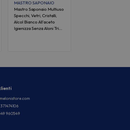
MASTRO SAPONAIO
Mastro Saponaio Multiuso
Specchi, Vetri, Cristalli,
Alcol Bianco All'aceto
Igienizza Senza Aloni Tri…
lienti
melonistore.com
3371474106
549 960549