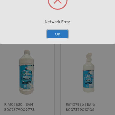
Network Error
Prodotti correlati
OK
Rif:107830
| EAN:
Rif:107836
| EAN:
8007379009773
8007379010106