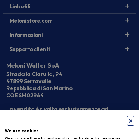
Link utili
Melonistore.com
Informazioni
Supporto clienti
Meloni Walter SpA
Strada la Ciarulla, 94
47899 Serravalle
Repubblica di San Marino
COE SM02964
La vendita è rivolta esclusivamente ad
operatori economici
We use cookies
Seguici sui social
We may place these for analysis of our visitor data, to improve our