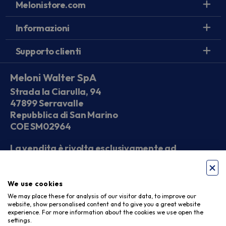
Melonistore.com
Informazioni
Supporto clienti
Meloni Walter SpA
Strada la Ciarulla, 94
47899 Serravalle
Repubblica di San Marino
COE SM02964
La vendita è rivolta esclusivamente ad
operatori economici
We use cookies
Seguici sui social
We may place these for analysis of our visitor data, to improve our
website, show personalised content and to give you a great website
experience. For more information about the cookies we use open the
settings.