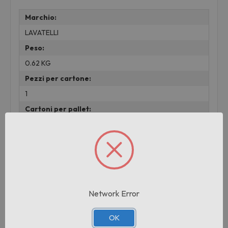
Marchio:
LAVATELLI
Peso:
0.62 KG
Pezzi per cartone:
1
Cartoni per pallet:
1
Prodotti correlati
Network Error
OK