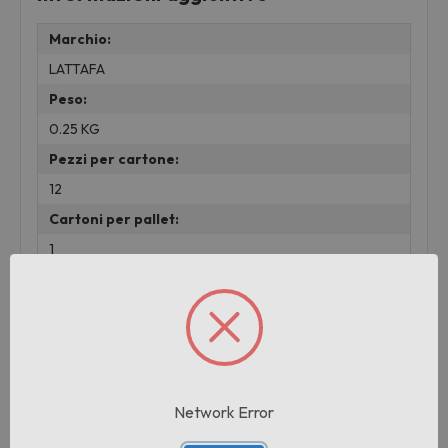
Marchio:
LATTAFA
Peso:
0.25 KG
Pezzi per cartone:
12
Cartoni per pallet:
1
lotto:
001
Prodotti correlati
Network Error