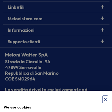
Link utili
Melonistore.com
Informazioni
Supporto clienti
Meloni Walter SpA
Strada la Ciarulla, 94
47899 Serravalle
Repubblica di San Marino
COE SM02964
La vendita è rivolta esclusivamente ad
operatori economici
We use cookies
Seguici sui social