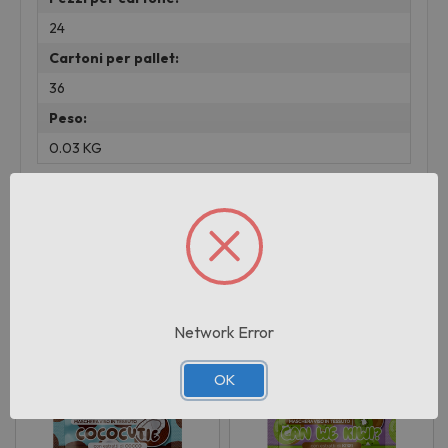
24
Cartoni per pallet:
36
Peso:
0.03 KG
Prodotti correlati
Network Error
OK