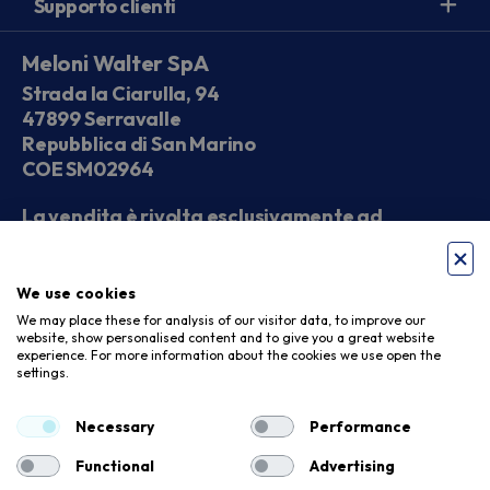
Supporto clienti
Meloni Walter SpA
Strada la Ciarulla, 94
47899 Serravalle
Repubblica di San Marino
COE SM02964
La vendita è rivolta esclusivamente ad
operatori economici
We use cookies
Seguici sui social
We may place these for analysis of our visitor data, to improve our
website, show personalised content and to give you a great website
experience. For more information about the cookies we use open the
settings.
Accettiamo
Necessary
Performance
Functional
Advertising