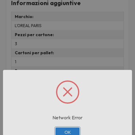
Informazioni aggiuntive
Marchio:
L'OREAL PARIS
Pezzi per cartone:
3
Cartoni per pallet:
1
Peso:
0.01 KG
Prodotti correlati
Network Error
OK