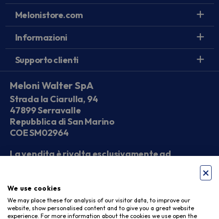
Melonistore.com
Informazioni
Supporto clienti
Meloni Walter SpA
Strada la Ciarulla, 94
47899 Serravalle
Repubblica di San Marino
COE SM02964
La vendita è rivolta esclusivamente ad
operatori economici
We use cookies
Seguici sui social
We may place these for analysis of our visitor data, to improve our
website, show personalised content and to give you a great website
experience. For more information about the cookies we use open the