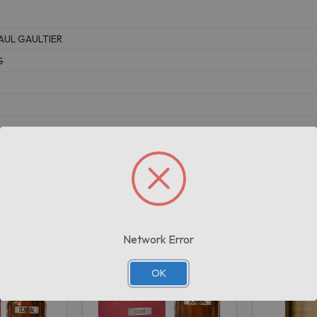
AUL GAULTIER
G
Prodotti correlati
Network Error
OK