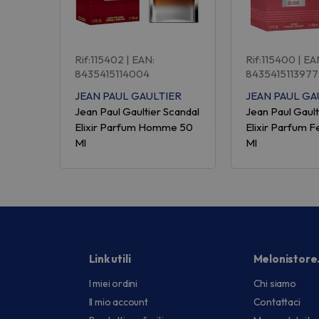
Rif:115402
| EAN:
Rif:115400
| EA
8435415114004
8435415113977
JEAN PAUL GAULTIER
JEAN PAUL GA
Jean Paul Gaultier Scandal
Jean Paul Gault
Elixir Parfum Homme 50
Elixir Parfum
Ml
Ml
Link utili
Melonistore
I miei ordini
Chi siamo
Il mio account
Contattaci