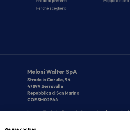
Prodotti preferiti
Mappa del sito
Perchè sceglierci
Meloni Walter SpA
Strada la Ciarulla, 94
47899 Serravalle
Repubblica di San Marino
COE SM02964
La vendita è rivolta esclusivamente ad operatori
We use cookies