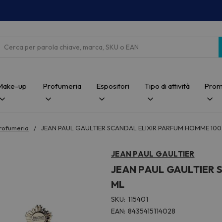
Cerca
Make-up
Profumeria
Espositori
Tipo di attività
Prom
rofumeria
JEAN PAUL GAULTIER SCANDAL ELIXIR PARFUM HOMME 100
JEAN PAUL GAULTIER
JEAN PAUL GAULTIER 
ML
SKU:
115401
EAN:
8435415114028