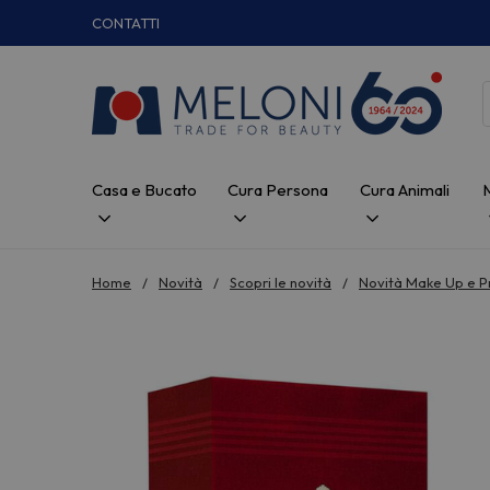
CONTATTI
Casa e Bucato
Cura Persona
Cura Animali
Home
Novità
Scopri le novità
Novità Make Up e P