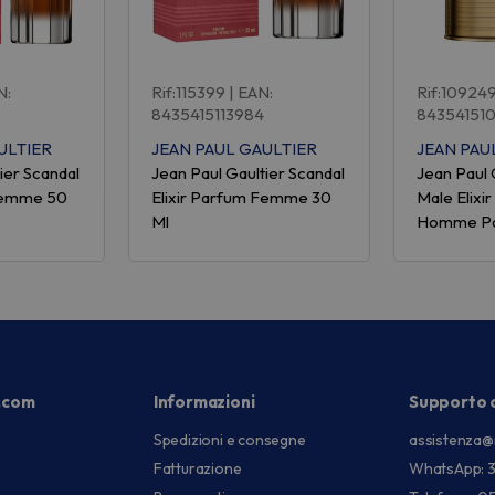
N:
Rif:115399
| EAN:
Rif:10924
8435415113984
84354151
ULTIER
JEAN PAUL GAULTIER
JEAN PAU
ier Scandal
Jean Paul Gaultier Scandal
Jean Paul 
 Femme 50
Elixir Parfum Femme 30
Male Elixi
Ml
Homme Pa
.com
Informazioni
Supporto c
Spedizioni e consegne
assistenza@
Fatturazione
WhatsApp: 