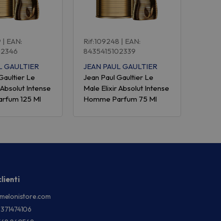
9
| EAN:
Rif:109248
| EAN:
02346
8435415102339
L GAULTIER
JEAN PAUL GAULTIER
Gaultier Le
Jean Paul Gaultier Le
r Absolut Intense
Male Elixir Absolut Intense
rfum 125 Ml
Homme Parfum 75 Ml
lienti
melonistore.com
3371474106