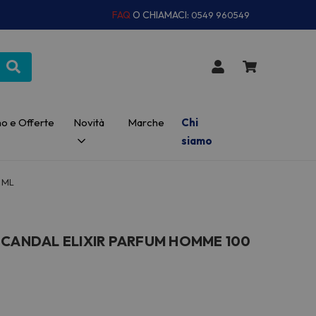
FAQ
O CHIAMACI:
0549 960549
o e Offerte
Novità
Marche
Chi
siamo
 ML
SCANDAL ELIXIR PARFUM HOMME 100