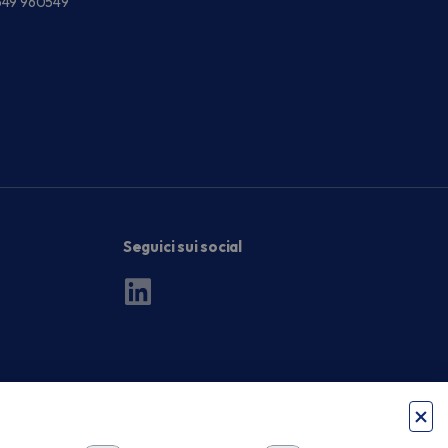
549 960549
Seguici sui social