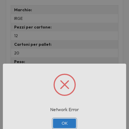
Marchio:
IRGE
Pezzi per cartone:
12
Cartoni per pallet:
20
Peso:
0.045 KG
Prodotti correlati
Network Error
OK