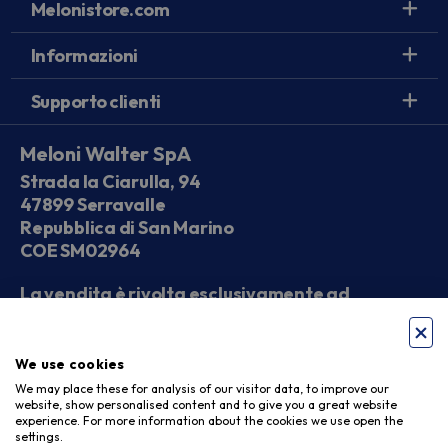
Melonistore.com
Informazioni
Supporto clienti
Meloni Walter SpA
Strada la Ciarulla, 94
47899 Serravalle
Repubblica di San Marino
COE SM02964
La vendita è rivolta esclusivamente ad
operatori economici
We use cookies
Seguici sui social
We may place these for analysis of our visitor data, to improve our
website, show personalised content and to give you a great website
experience. For more information about the cookies we use open the
settings.