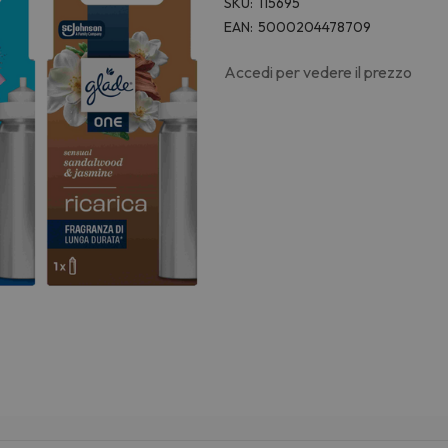
SKU:
115695
EAN:
5000204478709
Accedi per vedere il prezzo