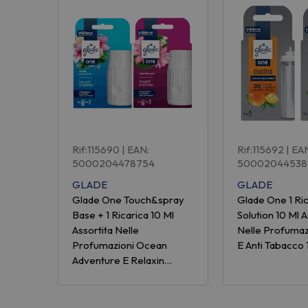
Rif:115690
| EAN:
Rif:115692
| EA
5000204478754
50002044538
GLADE
GLADE
Glade One Touch&spray
Glade One 1 Ri
Base + 1 Ricarica 10 Ml
Solution 10 Ml A
Assortita Nelle
Nelle Profumaz
Profumazioni Ocean
E Anti Tabacco 
Adventure E Relaxin…