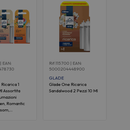
| EAN:
Rif:115700
| EAN:
478730
5000204448900
GLADE
Ricarica 1
Glade One Ricarica
l Assortita
Sandalwood 2 Pezzi 10 Ml
fumazioni
Zen, Romantic
ossom,…