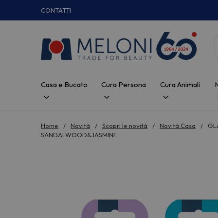
CONTATTI
Casa e Bucato
Cura Persona
Cura Animali
Home
Novità
Scopri le novità
Novità Casa
GL
SANDALWOOD&JASMINE