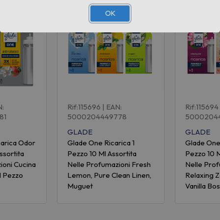
OK
N:
Rif:115696
| EAN:
Rif:115694
81
5000204449778
5000204
GLADE
GLADE
carica Odor
Glade One Ricarica 1
Glade One 
ssortita
Pezzo 10 Ml Assortita
Pezzo 10 M
ioni Cucina
Nelle Profumazioni Fresh
Nelle Pro
1 Pezzo
Lemon, Pure Clean Linen,
Relaxing 
Muguet
Vanilla B