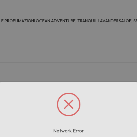
NELLE PROFUMAZIONI OCEAN ADVENTURE, TRANQUIL LAVANDER&ALOE
G
Prodotti correlati
Network Error