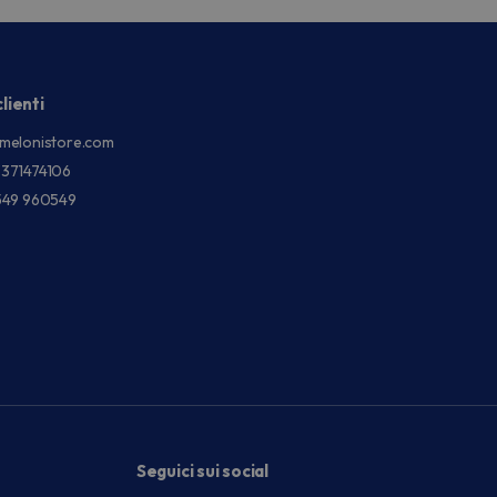
lienti
melonistore.com
3371474106
549 960549
Seguici sui social