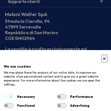
Supporto clienti
Meloni Walter SpA
Strada la Ciarulla, 94
47899 Serravalle
Repubblica di San Marino
COE SM02964
La vendita è rivolta esclusivamente ad
operatori economici
We use cookies
Seguici sui social
We may place these for analysis of our visitor data, to improve our
website, show personalised content and to give you a great website
experience. For more information about the cookies we use open the
settings.
Accettiamo
Necessary
Performance
Functional
Advertising