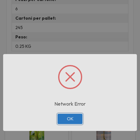
6
Cartoni per pallet:
245
Peso:
0.25 KG
Prodotti correlati
Network Error
OK