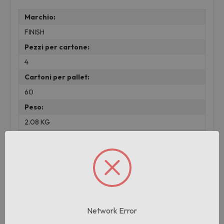
Marchio:
FINISH
Pezzi per cartone:
4
Cartoni per pallet:
60
Peso:
2.08 KG
lotto:
001
Prodotti correlati
Network Error