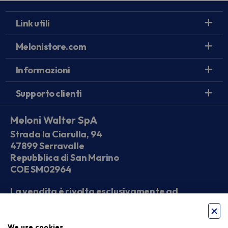
Link utili
Melonistore.com
Informazioni
Supporto clienti
Meloni Walter SpA
Strada la Ciarulla, 94
47899 Serravalle
Repubblica di San Marino
COE SM02964
La vendita è rivolta esclusivamente ad
operatori economici
We use cookies