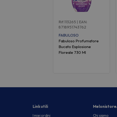
Rif:113265
| EAN:
8718951743762
FABULOSO
Fabuloso Profumatore
Bucato Esplosione
Floreale 730 Ml
Link utili
Melonistore
I miei ordini
Chi siamo