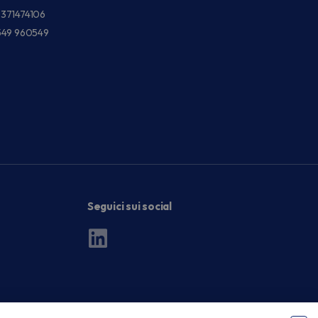
3371474106
549 960549
Seguici sui social