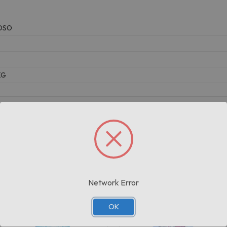
OSO
KG
Prodotti correlati
Network Error
OK