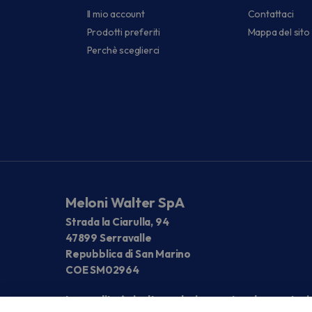
Il mio account
Contattaci
Prodotti preferiti
Mappa del sito
Perchè sceglierci
Meloni Walter SpA
Strada la Ciarulla, 94
47899 Serravalle
Repubblica di San Marino
COE SM02964
La vendita è rivolta esclusivamente ad operatori