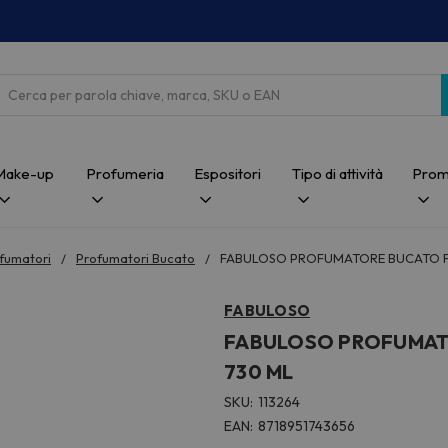
Cerca
Make-up
Profumeria
Espositori
Tipo di attività
Prom
fumatori
Profumatori Bucato
FABULOSO PROFUMATORE BUCATO F
FABULOSO
FABULOSO PROFUMAT
730 ML
SKU:
113264
EAN:
8718951743656