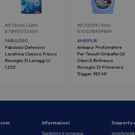
Rif:113266
| EAN:
Rif:112059
| EAN:
8718951752665
8700216959889
FABULOSO
AMBIPUR
Fabuloso Detersivo
Ambipur Profumatore
Lavatrice Classico Fresco
Per Tessuti Ombatte Gli
Risveglio 31 Lavaggi Lt
Odori E Rinfresca
1,250
Risveglio Di Primavera
Trigger 385 Ml
.com
Informazioni
Supporto c
Spedizioni e consegne
assistenza@