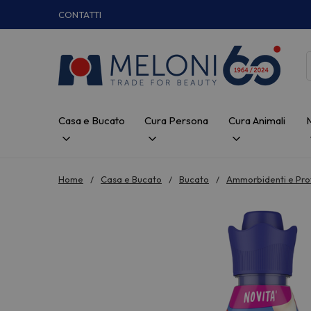
CONTATTI
Casa e Bucato
Cura Persona
Cura Animali
Home
Casa e Bucato
Bucato
Ammorbidenti e Pro