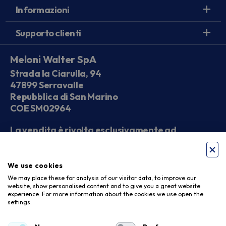
Informazioni
Supporto clienti
Meloni Walter SpA
Strada la Ciarulla, 94
47899 Serravalle
Repubblica di San Marino
COE SM02964
La vendita è rivolta esclusivamente ad
operatori economici
We use cookies
Seguici sui social
We may place these for analysis of our visitor data, to improve our
website, show personalised content and to give you a great website
experience. For more information about the cookies we use open the
settings.
Accettiamo