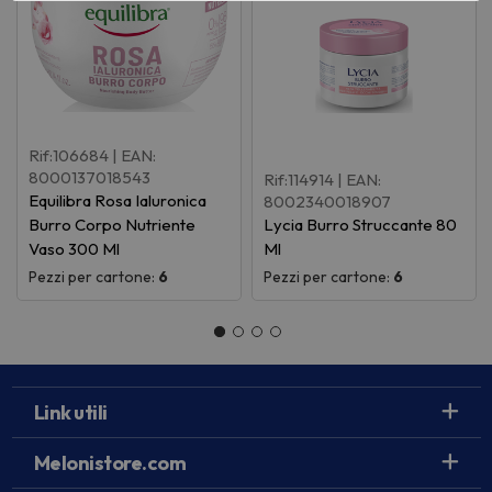
Rif:106684
| EAN:
8000137018543
Rif:114914
| EAN:
Equilibra Rosa Ialuronica
8002340018907
Burro Corpo Nutriente
Lycia Burro Struccante 80
Vaso 300 Ml
Ml
Pezzi per cartone:
6
Pezzi per cartone:
6
Link utili
Melonistore.com