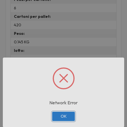
6
Cartoni per pallet:
420
Peso:
0.145 KG
lotto:
001
Prodotti correlati
Network Error
OK