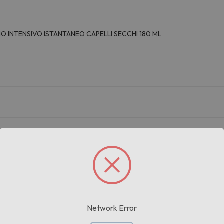
O INTENSIVO ISTANTANEO CAPELLI SECCHI 180 ML
KG
Prodotti correlati
Network Error