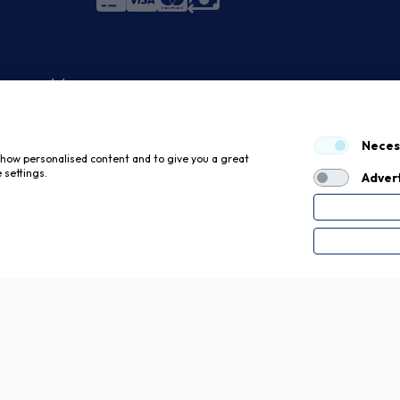
 economici
Neces
 show personalised content and to give you a great
 settings.
Advert