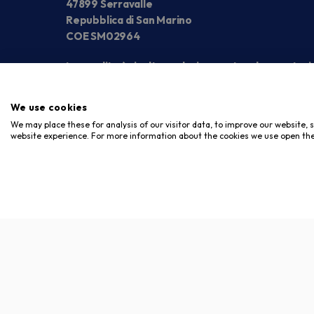
47899 Serravalle
Repubblica di San Marino
COE SM02964
La vendita è rivolta esclusivamente ad operatori
We use cookies
We may place these for analysis of our visitor data, to improve our website,
website experience. For more information about the cookies we use open the
Copyright © 2026. Meloni Store. Tutti i diritti riservati