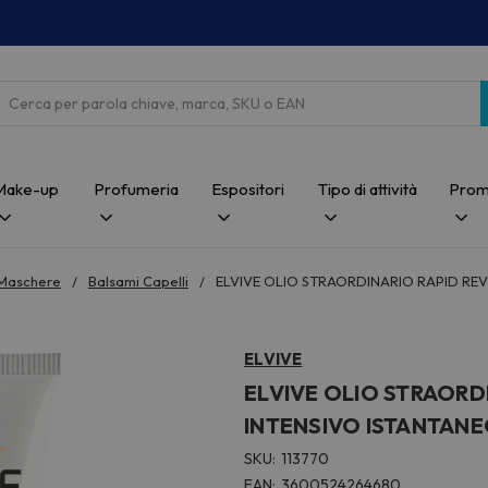
Cerca
Make-up
Profumeria
Espositori
Tipo di attività
Prom
 Maschere
Balsami Capelli
ELVIVE OLIO STRAORDINARIO RAPID REV
ELVIVE
ELVIVE OLIO STRAORD
INTENSIVO ISTANTANEO
SKU:
113770
EAN:
3600524264680