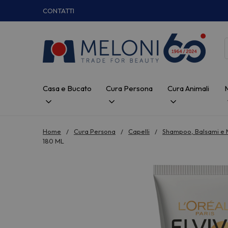
CONTATTI
Casa e Bucato
Cura Persona
Cura Animali
Home
Cura Persona
Capelli
Shampoo, Balsami e
180 ML