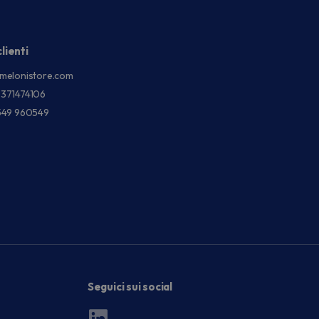
lienti
melonistore.com
3371474106
549 960549
Seguici sui social