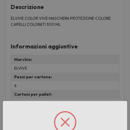
Descrizione
ELVIVE COLOR VIVE MASCHERA PROTEZIONE COLORE
CAPELLI COLORATI 300 ML
Informazioni aggiuntive
Marchio:
ELVIVE
Pezzi per cartone:
6
Cartoni per pallet:
176
Peso:
0.33 KG
lotto: