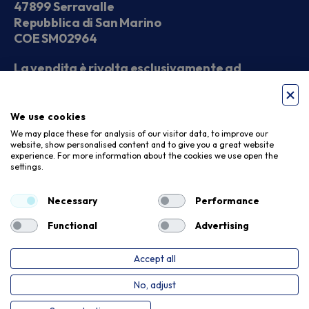
47899 Serravalle
Repubblica di San Marino
COE SM02964
La vendita è rivolta esclusivamente ad
operatori economici
We use cookies
Seguici sui social
We may place these for analysis of our visitor data, to improve our
website, show personalised content and to give you a great website
experience. For more information about the cookies we use open the
settings.
Accettiamo
Necessary
Performance
Functional
Advertising
Accept all
Privacy Policy
Cookie Policy
No, adjust
Copyright © 2026. Meloni Store. Tutti i diritti riservati