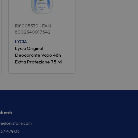
Rif:005330
| EAN:
8002340017542
LYCIA
Lycia Original
Deodorante Vapo 48h
Extra Protezione 75 Ml
lienti
melonistore.com
3371474106