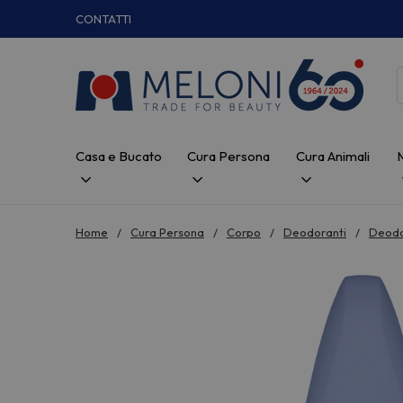
CONTATTI
Casa e Bucato
Cura Persona
Cura Animali
Home
Cura Persona
Corpo
Deodoranti
Deodo