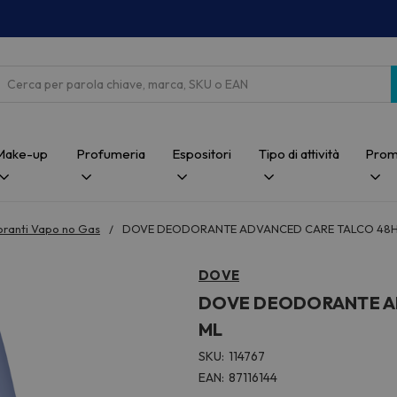
Cerca
Make-up
Profumeria
Espositori
Tipo di attività
Prom
ranti Vapo no Gas
DOVE DEODORANTE ADVANCED CARE TALCO 48H
DOVE
DOVE DEODORANTE AD
ML
SKU:
114767
EAN:
87116144