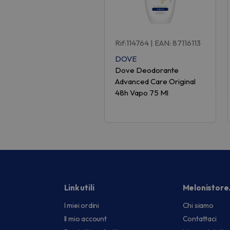
Rif:114764
| EAN: 87116113
DOVE
Dove Deodorante
Advanced Care Original
48h Vapo 75 Ml
Link utili
Melonistore
I miei ordini
Chi siamo
Il mio account
Contattaci