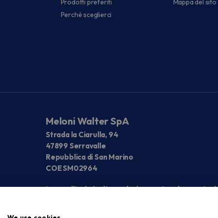
Prodotti preferiti
Mappa del sito
Perchè sceglierci
Meloni Walter SpA
Strada la Ciarulla, 94
47899 Serravalle
Repubblica di San Marino
COE SM02964
La vendita è rivolta esclusivamente ad operatori
We use cookies