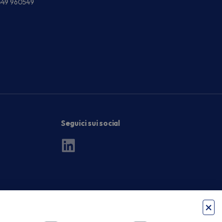
549 960549
Seguici sui social