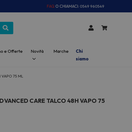
FAQ
O CHIAMACI:
0549 960549
o e Offerte
Novità
Marche
Chi
siamo
 VAPO 75 ML
VANCED CARE TALCO 48H VAPO 75