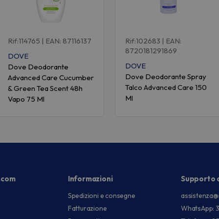
Rif:114765
| EAN: 87116137
Rif:102683
| EAN:
8720181291869
DOVE
DOVE
Dove Deodorante
Dove Deodorante Spray
Advanced Care Cucumber
Talco Advanced Care 150
& Green Tea Scent 48h
Ml
Vapo 75 Ml
.com
Informazioni
Supporto c
Spedizioni e consegne
assistenza@
Fatturazione
WhatsApp: 