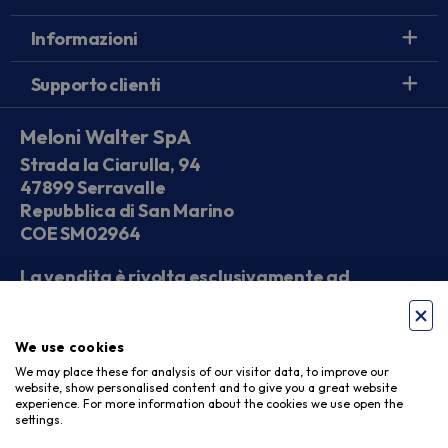
Informazioni
Supporto clienti
Meloni Walter SpA
Strada la Ciarulla, 94
47899 Serravalle
Repubblica di San Marino
COE SM02964
La vendita è rivolta esclusivamente ad
operatori economici
We use cookies
Seguici sui social
We may place these for analysis of our visitor data, to improve our
website, show personalised content and to give you a great website
experience. For more information about the cookies we use open the
settings.