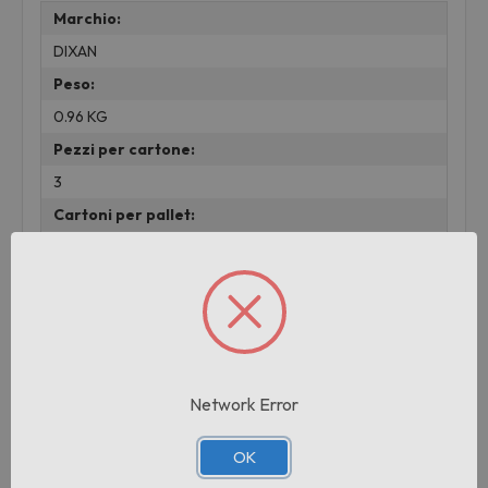
Marchio:
DIXAN
Peso:
0.96 KG
Pezzi per cartone:
3
Cartoni per pallet:
150
Prodotti correlati
Network Error
OK