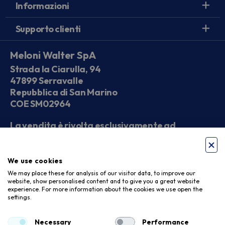
Informazioni
Supporto clienti
Meloni Walter SpA
Strada la Ciarulla, 94
47899 Serravalle
Repubblica di San Marino
COE SM02964
La vendita è rivolta esclusivamente ad
operatori economici
We use cookies
Seguici sui social
We may place these for analysis of our visitor data, to improve our
website, show personalised content and to give you a great website
experience. For more information about the cookies we use open the
settings.
Accettiamo
Necessary
Performance