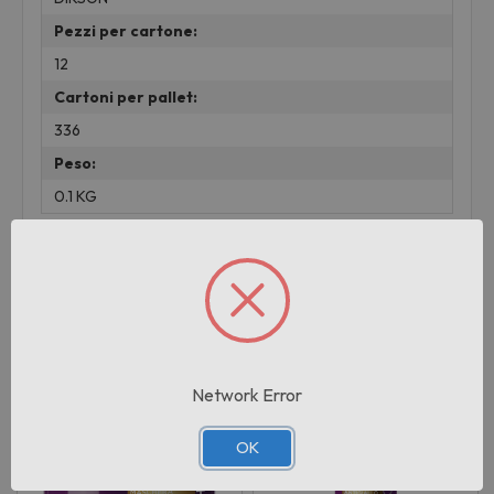
Pezzi per cartone:
12
Cartoni per pallet:
336
Peso:
0.1 KG
Prodotti correlati
Network Error
OK