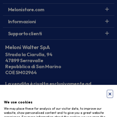
Melonistore.com
Informazioni
Supporto clienti
Meloni Walter SpA
Strada la Ciarulla, 94
47899 Serravalle
Repubblica di San Marino
COE SM02964
La vendita è rivolta esclusivamente ad
operatori economici
We use cookies
Seguici sui social
We may place these for analysis of our visitor data, to improve our
website, show personalised content and to give you a great website
experience. For more information about the cookies we use open the