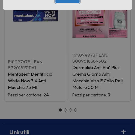
Rif:094973
| EAN:
8009518389302
Rif:097478
| EAN:
Dermolab Anti Eta' Plus
8720181311161
Mentadent Dentifricio
Crema Giorno Anti
White Now 3 X Anti
Macchie Viso E Collo Pelli
Macchia 75 Ml
Mature 50 Ml
Pezzi per cartone:
24
Pezzi per cartone:
3
Link utili