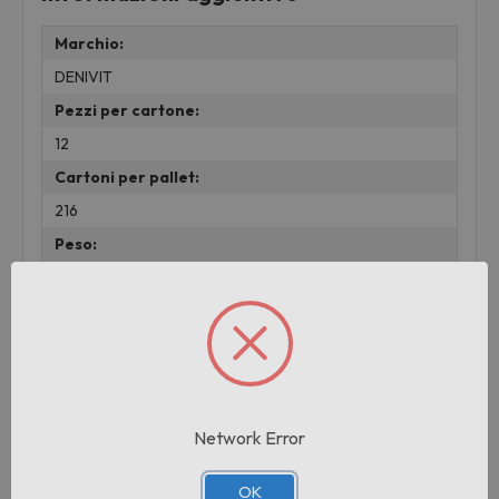
Marchio:
DENIVIT
Pezzi per cartone:
12
Cartoni per pallet:
216
Peso:
0.08 KG
Prodotti correlati
Network Error
OK