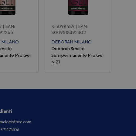
7
| EAN:
Rif:098489
| EAN:
92265
8009518392302
 MILANO
DEBORAH MILANO
Smalto
Deborah Smalto
nente Pro Gel
Semipermanente Pro Gel
N.21
lienti
melonistore.com
3371474106