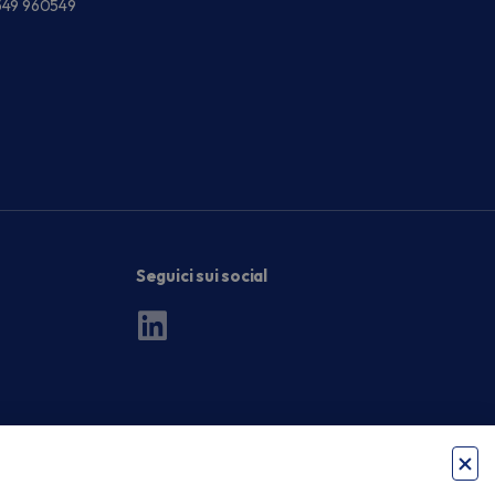
549 960549
Seguici sui social