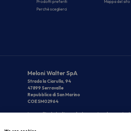
Prodotti preferiti
Mappa del sito
Perchè sceglierci
Meloni Walter SpA
Strada la Ciarulla, 94
47899 Serravalle
Repubblica di San Marino
COE SM02964
La vendita è rivolta esclusivamente ad operatori