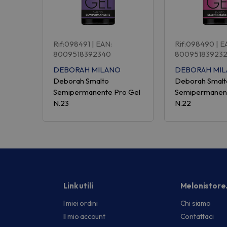
Rif:098491
| EAN:
Rif:098490
| E
8009518392340
80095183923
DEBORAH MILANO
DEBORAH MI
Deborah Smalto
Deborah Smalt
Semipermanente Pro Gel
Semipermanent
N.23
N.22
Link utili
Melonistore
I miei ordini
Chi siamo
Il mio account
Contattaci