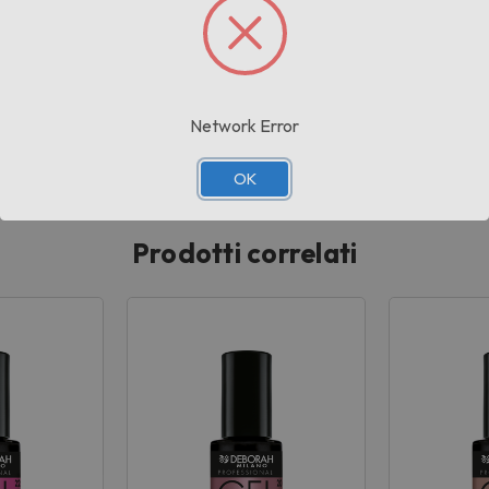
AH MILANO
G
Network Error
OK
Prodotti correlati