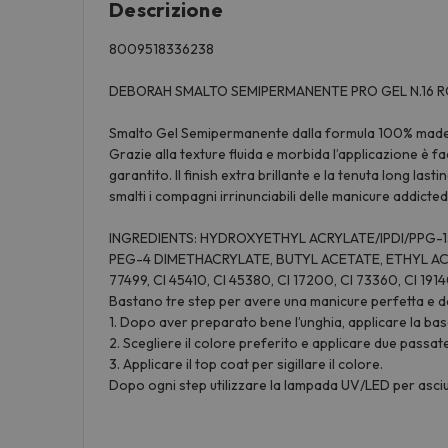
Descrizione
8009518336238
DEBORAH SMALTO SEMIPERMANENTE PRO GEL N.16 
Smalto Gel Semipermanente dalla formula 100% made i
Grazie alla texture fluida e morbida l’applicazione è fa
garantito. Il finish extra brillante e la tenuta long las
smalti i compagni irrinunciabili delle manicure addicted
INGREDIENTS: HYDROXYETHYL ACRYLATE/IPDI/PPG-1
PEG-4 DIMETHACRYLATE, BUTYL ACETATE, ETHYL ACET
77499, CI 45410, CI 45380, CI 17200, CI 73360, CI 191
Bastano tre step per avere una manicure perfetta e da
1. Dopo aver preparato bene l’unghia, applicare la bas
2. Scegliere il colore preferito e applicare due passat
3. Applicare il top coat per sigillare il colore.
Dopo ogni step utilizzare la lampada UV/LED per asciu