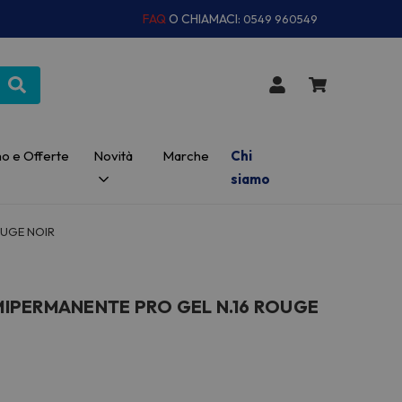
FAQ
O CHIAMACI:
0549 960549
o e Offerte
Novità
Marche
Chi
siamo
OUGE NOIR
IPERMANENTE PRO GEL N.16 ROUGE