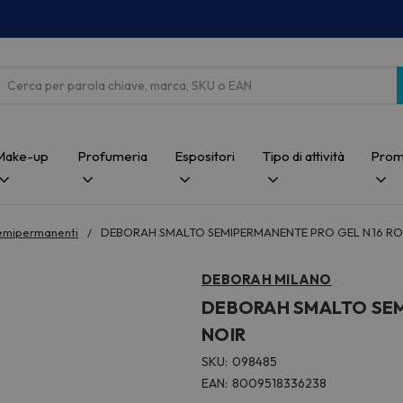
Cerca
Make-up
Profumeria
Espositori
Tipo di attività
Prom
emipermanenti
DEBORAH SMALTO SEMIPERMANENTE PRO GEL N.16 R
DEBORAH MILANO
DEBORAH SMALTO SEM
NOIR
SKU:
098485
EAN:
8009518336238