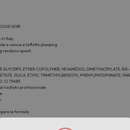
ROUGE NOIR
n Italy.
cile e veloce e l’effetto plumping
ting rendono questi
.
5 GLYCERYL ETHER COPOLYMER, HEXANEDIOL DIMETHACRYLATE, BIS-
ATE, SILICA, ETHYL TRIMETHYLBENZOYL PHENYLPHOSPHINATE, PARAFFIN
40, CI 75485
l risultato professionale:
e;
e;
gare la formula.