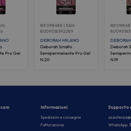
AN:
Rif:098488
| EAN:
Rif:09848
26
8009518392289
80095183
LANO
DEBORAH MILANO
DEBORAH
o
Deborah Smalto
Deborah 
e Pro Gel
Semipermanente Pro Gel
Semiperma
N.20
N.19
.com
Informazioni
Supporto c
Spedizioni e consegne
assistenza@
Fatturazione
WhatsApp: 