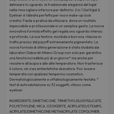
delineare lo sguardo, la tradizionale eleganza del kajal
nella rima cigliare inferiore per definirlo: 2 in 1 Gel Kajal &
Eyeliner è l’alleata perfetta per nuovi make-up look
creativi. Facile e pratica da utilizzare, dona un risultato
impeccabile e professionale in un semplice gesto. La nuova
innovativa formula effetto gel regala uno sguardo intenso
e profondo. La sua texture, morbida e burrosa, rilascia un
tratto preciso dal payoff estremamente pigmentato. La
nuova formula di ultima generazione è stata studiata dai
laboratori Deborah Milano Group non solo per garantire
una tenuta incredibile più di un giorno* ma anche per
resistere all’acqua e alle alte temperature. Non trasferisce
il colore, né crea antiestetiche sbavature. Puo’ essere
temperata con qualsiasi temperino cosmetico.
Dermatologicicamente e oftalmologicamente testata. *
test di autovalutazione su 32 soggetti, utlizzo come
eyeliner.
INGREDIENTS: DIMETHICONE, TRIMETHYLSILOXYSILICATE,
POLYETHYLENE, MICA, OZOKERITE, ACRYLATES/STEARYL
ACRYLATE/DIMETHICONE METHACRYLATE COPOLYMER,