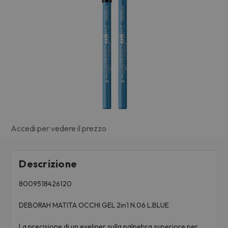
Accedi per vedere il prezzo
Descrizione
8009518426120
DEBORAH MATITA OCCHI GEL 2in1 N.06 L.BLUE
La precisione di un eyeliner sulla palpebra superiore per