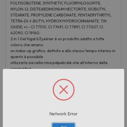
POLYISOBUTENE, SYNTHETIC FLUORPHLOGOPITE,
NYLON-12, DISTEARDIMONIUM HECTORITE, ISOBUTYL
STEARATE, PROPYLENE CARBONATE, PENTAERYTHRITYL
TETRA-DI-t-BUTYL HYDROXYHYDROCINNAMATE, TIN
OXIDE; +/-: CI 77510, CI 77491, CI 77891, CI 77007, CI
42090, CI 19140.
2 in 1 Gel Kajal & Eyeliner è un prodotto adatto a tutte
coloro che amano
un make-up grafico, definito e allo stesso tempo intenso in
quanto è possibile
utilizzarla sia nella rima palpebrale che all’interno della
congiuntiva.
La nuance BLACK è senza dubbio quella che più si adatta a
tutti i colori
di occhio perfetta sia per un trucco grafico da sera che per
un semplice e
classico effetto eyeliner.
La matita BROWN è un vero e proprio passpartout, il
colore è intenso
Network Error
ma estremamente naturale per chi non vuole caricare
troppo lo sguardo.