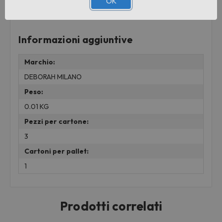
OK
Senza rinunciare alla profondi
Informazioni aggiuntive
Marchio:
DEBORAH MILANO
Peso:
0.01 KG
Pezzi per cartone:
3
Cartoni per pallet:
1
Prodotti correlati