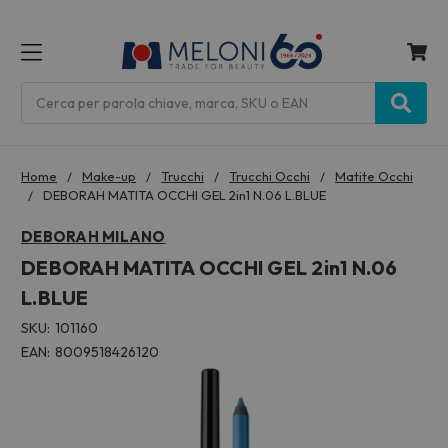
MENU
Cerca
Home
Make-up
Trucchi
Trucchi Occhi
Matite Occhi
DEBORAH MATITA OCCHI GEL 2in1 N.06 L.BLUE
DEBORAH MILANO
DEBORAH MATITA OCCHI GEL 2in1 N.06
L.BLUE
SKU:
101160
EAN:
8009518426120