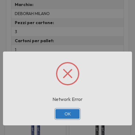
Marchio:
DEBORAH MILANO
Pezzi per cartone:
3
Cartoni per pallet:
1
Prodotti correlati
Network Error
OK