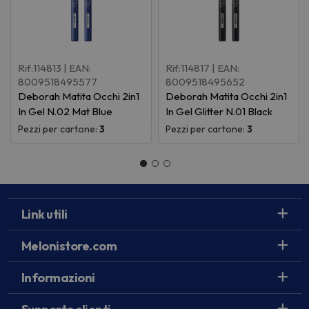
Rif:114813
| EAN:
Rif:114817
| EAN:
8009518495577
8009518495652
Deborah Matita Occhi 2in1
Deborah Matita Occhi 2in1
In Gel N.02 Mat Blue
In Gel Glitter N.01 Black
Pezzi per cartone:
3
Pezzi per cartone:
3
Link utili
Melonistore.com
Informazioni