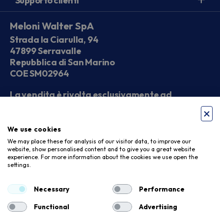
Supporto clienti
Meloni Walter SpA
Strada la Ciarulla, 94
47899 Serravalle
Repubblica di San Marino
COE SM02964
La vendita è rivolta esclusivamente ad
operatori economici
We use cookies
Seguici sui social
We may place these for analysis of our visitor data, to improve our
website, show personalised content and to give you a great website
experience. For more information about the cookies we use open the
settings.
Accettiamo
Necessary
Performance
Functional
Advertising