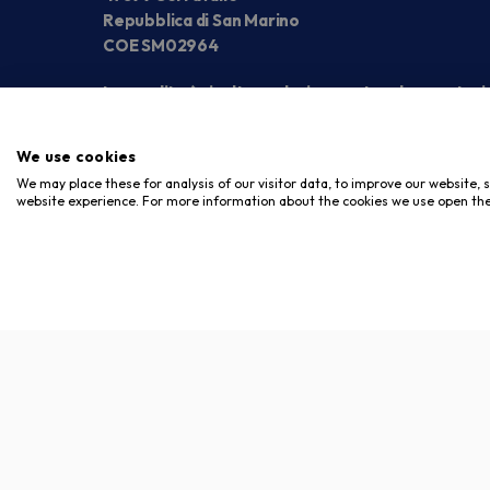
Repubblica di San Marino
COE SM02964
La vendita è rivolta esclusivamente ad operatori
We use cookies
We may place these for analysis of our visitor data, to improve our website,
website experience. For more information about the cookies we use open the
Copyright © 2026. Meloni Store. Tutti i diritti riservati