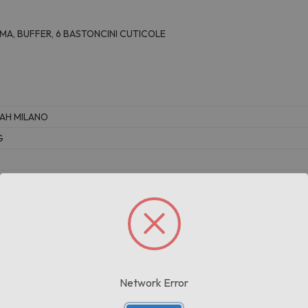
MA, BUFFER, 6 BASTONCINI CUTICOLE
AH MILANO
G
Prodotti correlati
Network Error