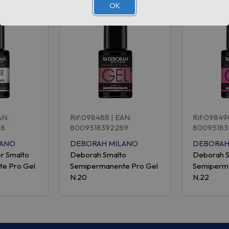
OK
AN:
Rif:098488
| EAN:
Rif:09849
88
8009518392289
80095183
LANO
DEBORAH MILANO
DEBORAH
r Smalto
Deborah Smalto
Deborah 
e Pro Gel
Semipermanente Pro Gel
Semiperma
N.20
N.22