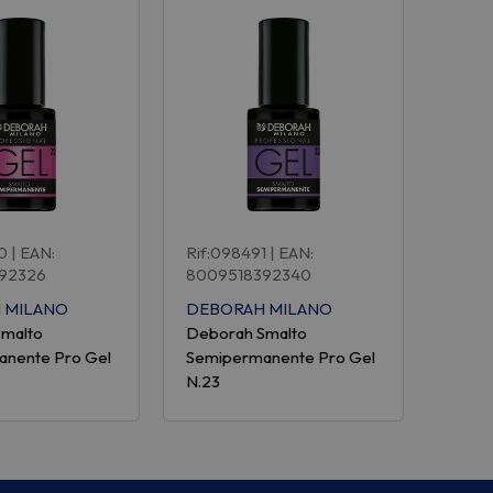
0
| EAN:
Rif:098491
| EAN:
92326
8009518392340
 MILANO
DEBORAH MILANO
Smalto
Deborah Smalto
nente Pro Gel
Semipermanente Pro Gel
N.23