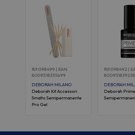
Rif:098499
| EAN:
Rif:098492
| E
8009518335699
80095183923
DEBORAH MILANO
DEBORAH MI
Deborah Kit Accessori
Deborah Prime
Smalto Semipermanente
Semipermanent
Pro Gel