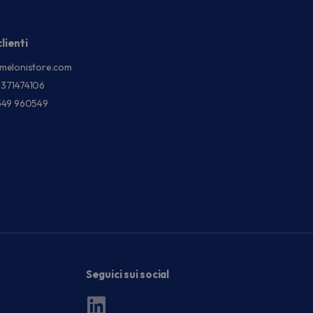
lienti
melonistore.com
3371474106
549 960549
Seguici sui social