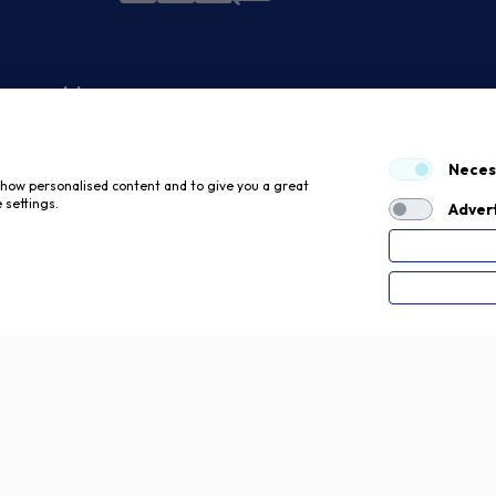
 economici
Neces
 show personalised content and to give you a great
 settings.
Advert