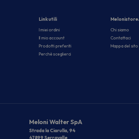
Link utili
Melonistore
I miei ordini
Chi siamo
Il mio account
Contattaci
Prodotti preferiti
Mappa del sito
Perchè sceglierci
Meloni Walter SpA
Strada la Ciarulla, 94
47899 Serravalle