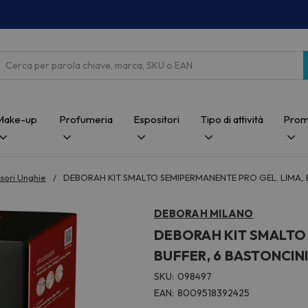
Cerca
Make-up
Profumeria
Espositori
Tipo di attività
Prom
sori Unghie
DEBORAH KIT SMALTO SEMIPERMANENTE PRO GEL. LIMA, 
DEBORAH MILANO
DEBORAH KIT SMALTO 
BUFFER, 6 BASTONCIN
SKU:
098497
EAN:
8009518392425