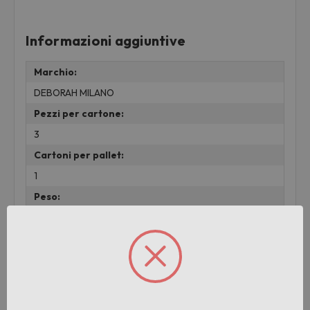
Informazioni aggiuntive
Marchio:
DEBORAH MILANO
Pezzi per cartone:
3
Cartoni per pallet:
1
Peso:
0.01 KG
lotto:
001