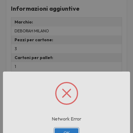
Informazioni aggiuntive
Marchio:
DEBORAH MILANO
Pezzi per cartone:
3
Cartoni per pallet:
1
Peso:
0.01 KG
Prodotti correlati
Network Error
OK