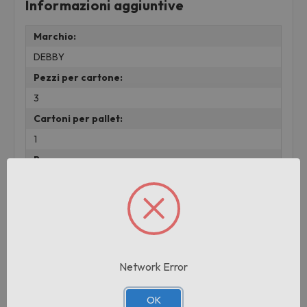
Informazioni aggiuntive
Marchio:
DEBBY
Pezzi per cartone:
3
Cartoni per pallet:
1
Peso:
0.01 KG
Prodotti correlati
Network Error
OK