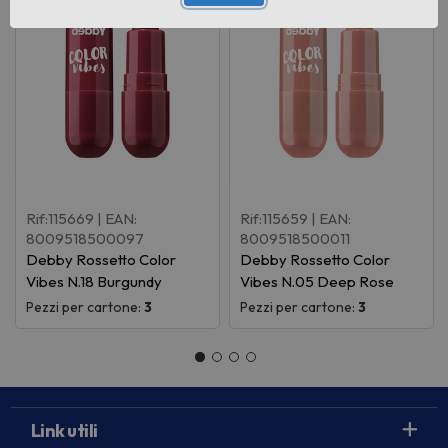
Rif:115669
| EAN:
Rif:115659
| EAN:
8009518500097
8009518500011
Debby Rossetto Color
Debby Rossetto Color
Vibes N.18 Burgundy
Vibes N.05 Deep Rose
Pezzi per cartone:
3
Pezzi per cartone:
3
Link utili