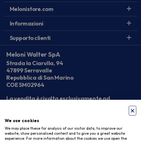
Melonistore.com
Informazioni
Supporto clienti
Meloni Walter SpA
Strada la Ciarulla, 94
47899 Serravalle
Repubblica di San Marino
COE SM02964
La vendita è rivolta esclusivamente ad
operatori economici
We use cookies
Seguici sui social
We may place these for analysis of our visitor data, to improve our
website, show personalised content and to give you a great website
experience. For more information about the cookies we use open the