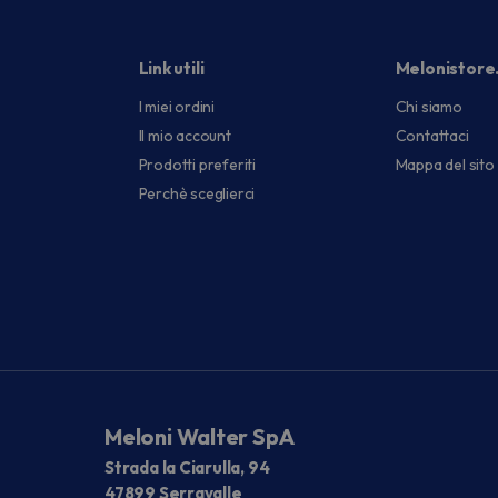
Link utili
Melonistore
I miei ordini
Chi siamo
Il mio account
Contattaci
Prodotti preferiti
Mappa del sito
Perchè sceglierci
Meloni Walter SpA
Strada la Ciarulla, 94
47899 Serravalle