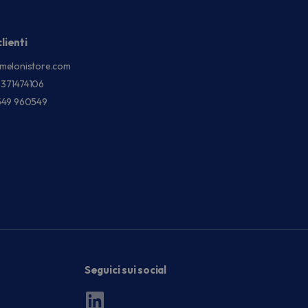
lienti
melonistore.com
3371474106
549 960549
Seguici sui social