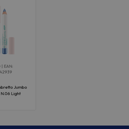
0
| EAN:
42939
bretto Jumbo
N.06 Light