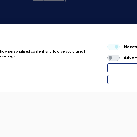
 economici
Neces
 show personalised content and to give you a great
 settings.
Advert