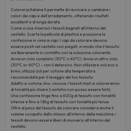
Coloreria Italiana ti permette di ravvivare o cambiare i
colori dei capi e dell'arredamento, ottenendo risultati
eccellenti e di lunga durata.
Come si usa: inserisci i tessuti bagnati all'interno del
cestello. Scarta la pellicola di plastica e posiziona la
confezione in cima ai capi. I capi da colorare devono
essere posti nel cestello non piegati, in modo che il tessuto
sia liberamente in contatto con la soluzione colorante.
Avvia un ciclo completo (30°C o 40°C). Avvia un altro ciclo
(30°C or 40°C) – con il detersivo. Non utilizzare cicli eco o
brevi, utilizza cicli per cotone alla temperatura
raccomandata per il lavaggio del tuo tessuto.
Adatto a: cotone, lino, viscosa. I tessuti misti si coloreranno
di tonalità più chiare (i sintetici non posso essere tinti).
Una confezione tinge fino a 600g di tessuto con tonalità
intense e fino a 1,8kg di tessuto con tonalità più tenue.
Oltre al peso del tessuto da colorare considera anche il
volume occupato dallo stesso all’interno della macchina: i
tessuti devono essere liberi di muoversi all’interno del
cestello.