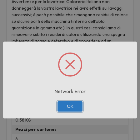
Avvertenze per la lavatrice: Coloreria Italiana non
danneggerà la vostra lavatrice né avrà effetti sui lavaggi
successivi; è però possibile che rimangano residui di colore
su alcune parti della macchina (interno dell’oblo,
guarnizione in gomma etc ). In questi casi consigliamo di
rimuovere subito i residui di colore utilizzando una spugna
imbevuta di acqua e detersivo e di procedere ad un
ulteriore lavaggio a vuoto aggiungendo, se necessario, un
bicchiere di candeggina.
Informazioni aggiuntive
Network Error
Marchio:
COLORERIA ITALIANA
OK
Peso:
0.38 KG
Pezzi per cartone:
6