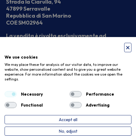
Strada la Ciarulla, 94
47899 Serravalle
Repubblica di San Marino
COE SM02964
La vendita è rivolta esclusivamente ad
operatori economici
We use cookies
Seguici sui social
We may place these for analysis of our visitor data, to improve our
website, show personalised content and to give you a great website
experience. For more information about the cookies we use open the
settings.
Accettiamo
Necessary
Performance
Functional
Advertising
Accept all
Privacy Policy
Cookie Policy
No, adjust