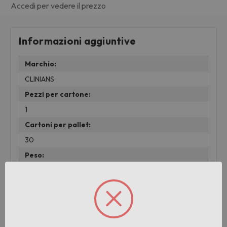
Accedi per vedere il prezzo
Informazioni aggiuntive
Marchio:
CLINIANS
Pezzi per cartone:
1
Cartoni per pallet:
30
Peso:
0.58 KG
lotto:
001