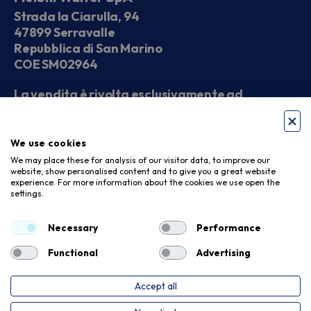
Strada la Ciarulla, 94
47899 Serravalle
Repubblica di San Marino
COE SM02964
La vendita è rivolta esclusivamente ad
operatori economici
We use cookies
Seguici sui social
We may place these for analysis of our visitor data, to improve our
website, show personalised content and to give you a great website
experience. For more information about the cookies we use open the
settings.
Accettiamo
Necessary
Performance
Functional
Advertising
Accept all
Privacy Policy
Cookie Policy