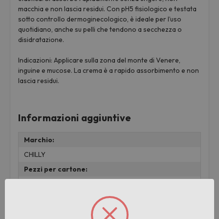
macchia e non lascia residui. Con pH5 fisiologico e testata
sotto controllo dermoginecologico, è ideale per l’uso
quotidiano, anche su pelli che tendono a secchezza o
disidratazione.
Indicazioni: Applicare sulla zona del monte di Venere,
inguine e mucose. La crema è a rapido assorbimento e non
lascia residui.
Informazioni aggiuntive
Marchio:
CHILLY
Pezzi per cartone:
6
Cartoni per pallet:
476