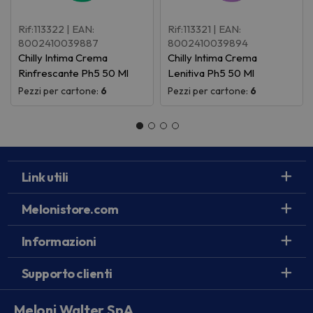
Rif:113322
| EAN:
Rif:113321
| EAN:
8002410039887
8002410039894
Chilly Intima Crema
Chilly Intima Crema
Rinfrescante Ph5 50 Ml
Lenitiva Ph5 50 Ml
Pezzi per cartone:
6
Pezzi per cartone:
6
Link utili
Melonistore.com
Informazioni
Supporto clienti
Meloni Walter SpA