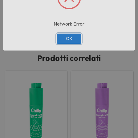
Peso:
0.085 KG
Network Error
lotto:
001
OK
Prodotti correlati