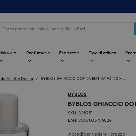
Cerca
Make-up
Profumeria
Espositori
Tipo di attività
Prom
 de Toilette Donna
BYBLOS GHIACCIO DONNA EDT VAPO 120 ML
BYBLOS
BYBLOS GHIACCIO DO
SKU:
098751
EAN:
8007033784824
Accedi per vedere il prezzo