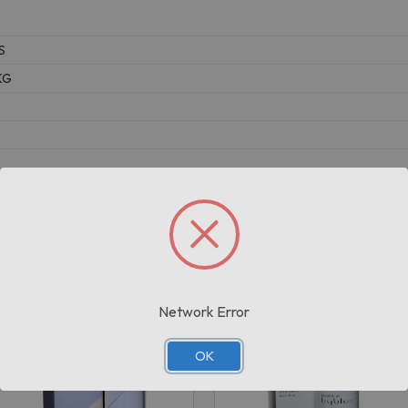
S
KG
Prodotti correlati
Network Error
OK