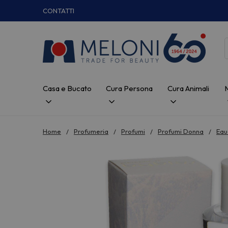
CONTATTI
Casa e Bucato
Cura Persona
Cura Animali
Home
Profumeria
Profumi
Profumi Donna
Eau