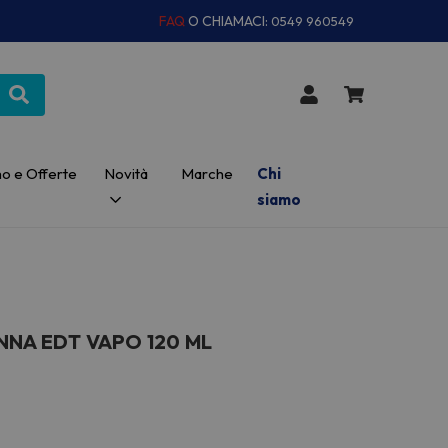
FAQ
O CHIAMACI:
0549 960549
o e Offerte
Novità
Marche
Chi
siamo
NNA EDT VAPO 120 ML