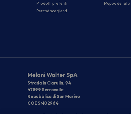
Prodotti preferiti
Mappa del sito
Perchè sceglierci
Meloni Walter SpA
Strada la Ciarulla, 94
47899 Serravalle
Repubblica di San Marino
COE SM02964
La vendita è rivolta esclusivamente ad operatori