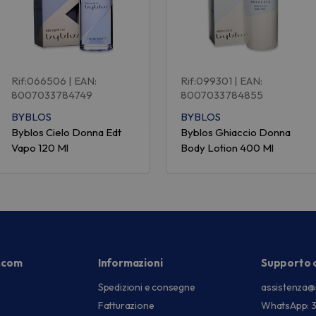
Rif:066506
| EAN:
Rif:099301
| EAN:
8007033784749
8007033784855
BYBLOS
BYBLOS
Byblos Cielo Donna Edt
Byblos Ghiaccio Donna
Vapo 120 Ml
Body Lotion 400 Ml
.com
Informazioni
Supporto c
Spedizioni e consegne
assistenza@
Fatturazione
WhatsApp: 