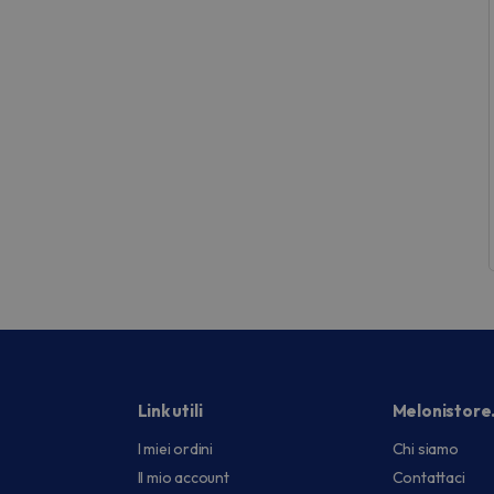
Link utili
Melonistore
I miei ordini
Chi siamo
Il mio account
Contattaci