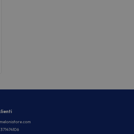
lienti
melonistore.com
3371474106