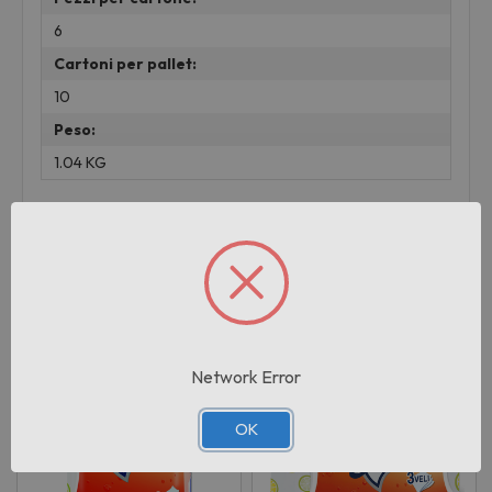
6
Cartoni per pallet:
10
Peso:
1.04 KG
Prodotti correlati
Network Error
OK