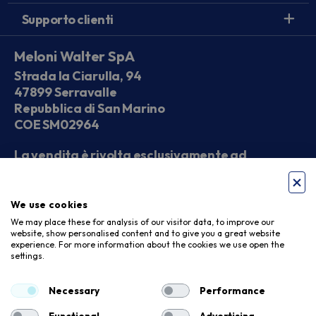
Supporto clienti
Meloni Walter SpA
Strada la Ciarulla, 94
47899 Serravalle
Repubblica di San Marino
COE SM02964
La vendita è rivolta esclusivamente ad
operatori economici
We use cookies
Seguici sui social
We may place these for analysis of our visitor data, to improve our
website, show personalised content and to give you a great website
experience. For more information about the cookies we use open the
settings.
Accettiamo
Necessary
Performance
Functional
Advertising