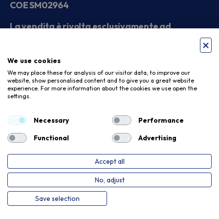
COE SM02964
La vendita è rivolta esclusivamente ad
operatori economici
We use cookies
Seguici sui social
We may place these for analysis of our visitor data, to improve our
website, show personalised content and to give you a great website
experience. For more information about the cookies we use open the
settings.
Accettiamo
Necessary
Performance
Functional
Advertising
Accept all
Privacy Policy
Cookie Policy
No, adjust
Copyright © 2026. Meloni Store. Tutti i diritti riservati
Save selection