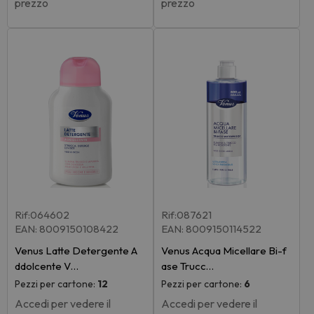
prezzo
prezzo
Rif:064602
Rif:087621
EAN: 8009150108422
EAN: 8009150114522
Venus Latte Detergente A
Venus Acqua Micellare Bi-f
ddolcente V…
ase Trucc…
Pezzi per cartone:
12
Pezzi per cartone:
6
Accedi per vedere il
Accedi per vedere il