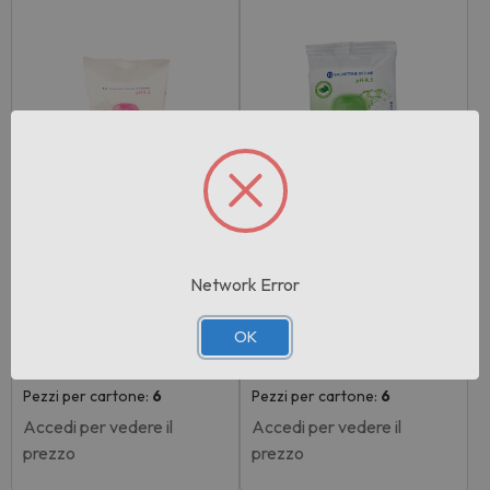
Network Error
Rif:104964
Rif:104963
EAN: 8009150117134
EAN: 8009150117127
OK
Venus Intimo Lenitivo 12 Sal
Venus Intimo Fresco 12 Sal
viette …
viette In…
Pezzi per cartone:
6
Pezzi per cartone:
6
Accedi per vedere il
Accedi per vedere il
prezzo
prezzo