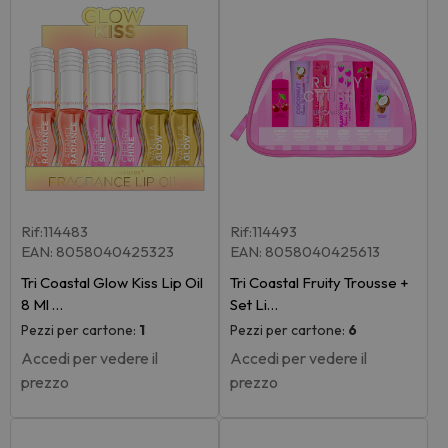
Rif:114483
Rif:114493
EAN: 8058040425323
EAN: 8058040425613
Tri Coastal Glow Kiss Lip Oil
Tri Coastal Fruity Trousse +
8 Ml …
Set Li…
Pezzi per cartone:
1
Pezzi per cartone:
6
Accedi per vedere il
Accedi per vedere il
prezzo
prezzo