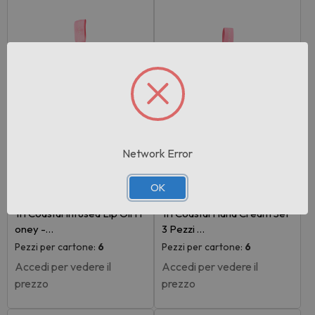
Network Error
Rif:114120
Rif:114118
OK
EAN: 8058040421561
EAN: 8058040421387
Tri Coastal Infused Lip Oil H
Tri Coastal Hand Cream Set
oney -…
3 Pezzi …
Pezzi per cartone:
6
Pezzi per cartone:
6
Accedi per vedere il
Accedi per vedere il
prezzo
prezzo