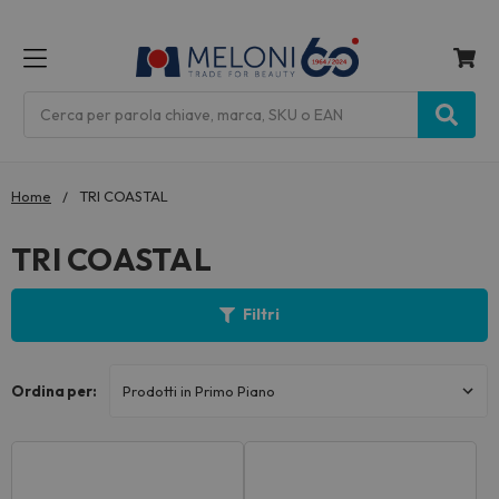
MENU
Cerca
Home
TRI COASTAL
TRI COASTAL
Filtri
Ordina per: