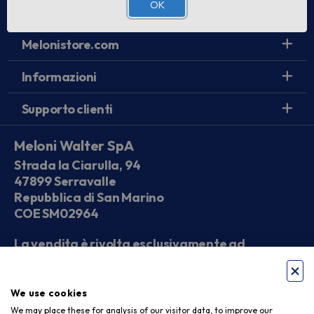
OK
Link utili
Melonistore.com
Informazioni
Supporto clienti
Meloni Walter SpA
Strada la Ciarulla, 94
47899 Serravalle
Repubblica di San Marino
COE SM02964
La vendita è rivolta esclusivamente ad
operatori economici
We use cookies
Seguici sui social
We may place these for analysis of our visitor data, to improve our