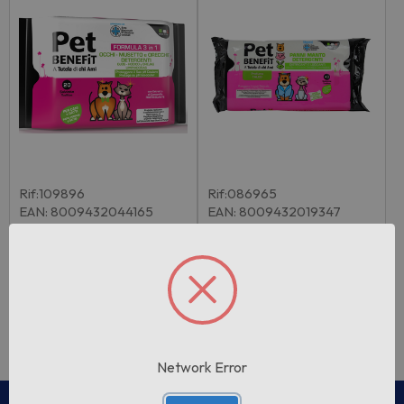
Rif:109896
Rif:086965
EAN: 8009432044165
EAN: 8009432019347
Pet Benefit Salviette Deter
Pet Benefit 40 Panni Deter
genti Oc…
genti Dis…
Pezzi per cartone:
16
Pezzi per cartone:
14
Accedi per vedere il
Accedi per vedere il
prezzo
prezzo
Network Error