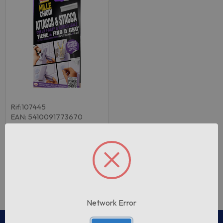
Rif:107445
EAN: 5410091773670
Pattex Mille Chiodi Attacca
& Stacc…
Pezzi per cartone:
12
Accedi per vedere il
prezzo
Network Error