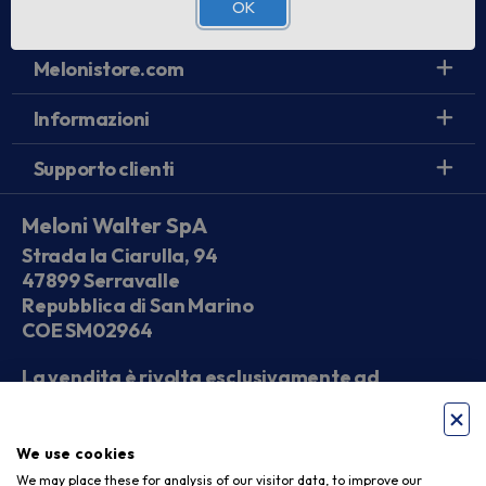
OK
Link utili
Melonistore.com
Informazioni
Supporto clienti
Meloni Walter SpA
Strada la Ciarulla, 94
47899 Serravalle
Repubblica di San Marino
COE SM02964
La vendita è rivolta esclusivamente ad
operatori economici
We use cookies
Seguici sui social
We may place these for analysis of our visitor data, to improve our