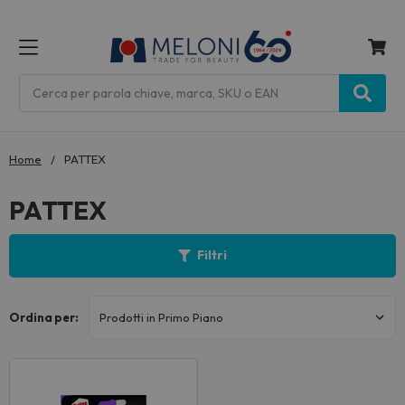
MENU
Cerca
Home
PATTEX
PATTEX
Filtri
Ordina per: