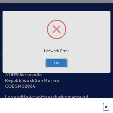
Link utili
Melonistore.com
Informazioni
Supporto clienti
Network Error
Meloni Walter SpA
OK
Strada la Ciarulla, 94
47899 Serravalle
Repubblica di San Marino
COE SM02964
La vendita è rivolta esclusivamente ad
operatori economici