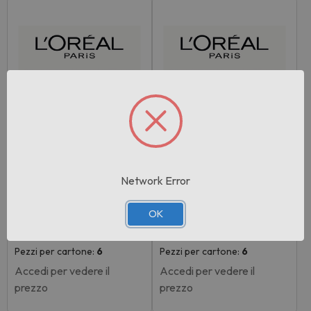
Network Error
Rif:110850
Rif:110852
EAN: 3600524212681
EAN: 3600524212674
OK
L'oreal Revitalift Crema Idr
L'oreal Revitalift Crema Idr
atante …
atante …
Pezzi per cartone:
6
Pezzi per cartone:
6
Accedi per vedere il
Accedi per vedere il
prezzo
prezzo