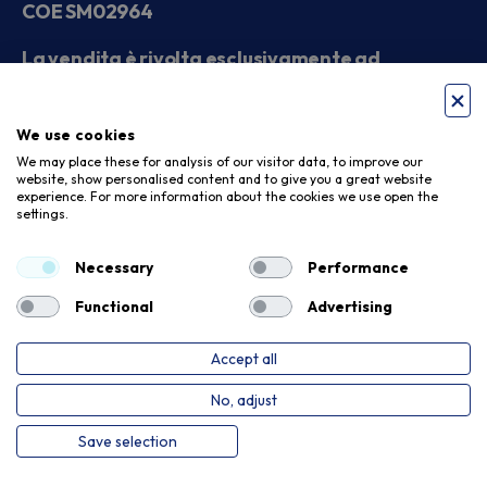
COE SM02964
La vendita è rivolta esclusivamente ad
operatori economici
We use cookies
Seguici sui social
We may place these for analysis of our visitor data, to improve our
website, show personalised content and to give you a great website
experience. For more information about the cookies we use open the
settings.
Accettiamo
Necessary
Performance
Functional
Advertising
Accept all
Privacy Policy
Cookie Policy
No, adjust
Copyright © 2026. Meloni Store. Tutti i diritti riservati
Save selection