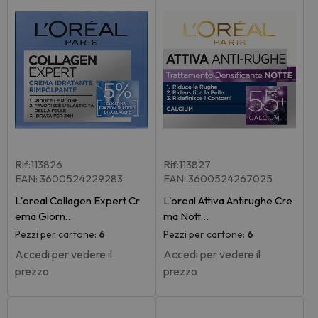
Rif:113826
Rif:113827
EAN: 3600524229283
EAN: 3600524267025
L'oreal Collagen Expert Cr
L'oreal Attiva Antirughe Cre
ema Giorn…
ma Nott…
Pezzi per cartone:
6
Pezzi per cartone:
6
Accedi per vedere il
Accedi per vedere il
prezzo
prezzo