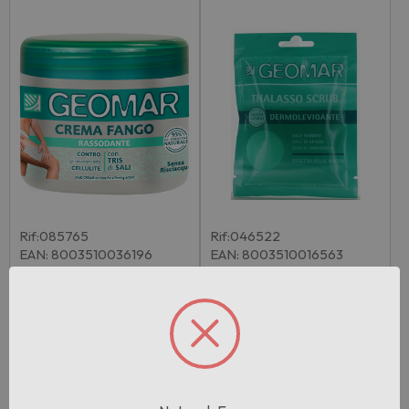
Rif:085765
Rif:046522
EAN: 8003510036196
EAN: 8003510016563
Geomar Crema Fango Ras
Geomar Crema Corpo Tha
sodante 450 M…
lasso Scrub M…
Pezzi per cartone:
6
Pezzi per cartone:
12
Accedi per vedere il
Accedi per vedere il
prezzo
prezzo