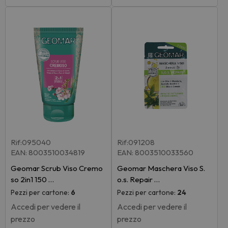
Rif:095040
Rif:091208
EAN: 8003510034819
EAN: 8003510033560
Geomar Scrub Viso Cremo
Geomar Maschera Viso S.
so 2in1 150 …
o.s. Repair …
Pezzi per cartone:
6
Pezzi per cartone:
24
Accedi per vedere il
Accedi per vedere il
prezzo
prezzo