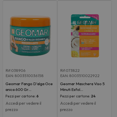
Rif:038906
Rif:073822
EAN: 8003510036158
EAN: 8003510022922
Geomar Fango D'alga Oce
Geomar Maschera Viso 5
anica 600 Gr…
Minuti Esfol…
Pezzi per cartone:
6
Pezzi per cartone:
24
Accedi per vedere il
Accedi per vedere il
prezzo
prezzo