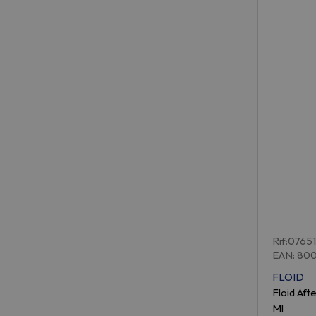
Rif:0765
EAN: 80
FLOID
Floid Af
Ml