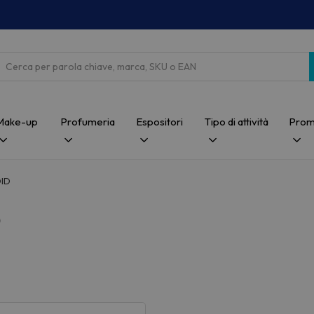
Cerca
Make-up
Profumeria
Espositori
Tipo di attività
Prom
OID
D