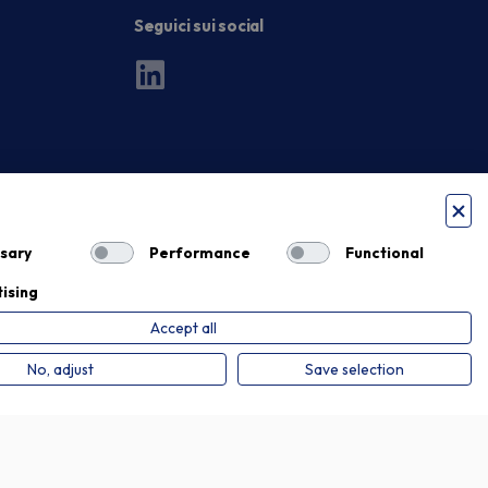
Seguici sui social
sary
Performance
Functional
ising
Accept all
Privacy Policy
Cookie Policy
No, adjust
Save selection