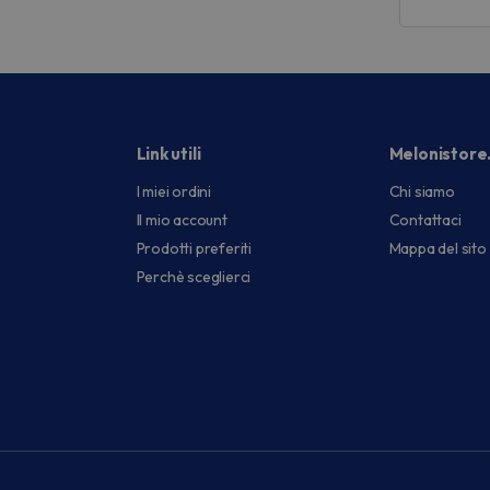
Link utili
Melonistore
I miei ordini
Chi siamo
Il mio account
Contattaci
Prodotti preferiti
Mappa del sito
Perchè sceglierci