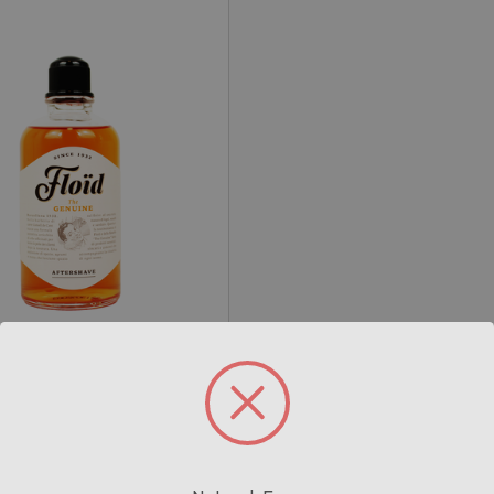
14
04395321018
tershave The Genuine 400