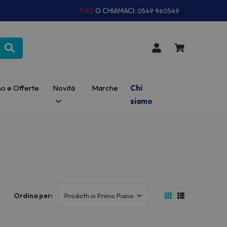
FAQ
O CHIAMACI:
0549 960549
o e Offerte
Novità
Marche
Chi
siamo
Ordina per: