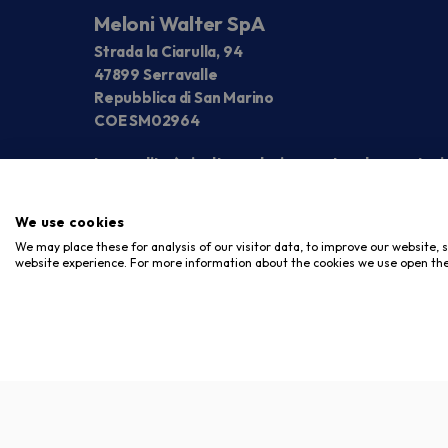
Meloni Walter SpA
Strada la Ciarulla, 94
47899 Serravalle
Repubblica di San Marino
COE SM02964
La vendita è rivolta esclusivamente ad operatori
We use cookies
We may place these for analysis of our visitor data, to improve our website,
website experience. For more information about the cookies we use open the
Copyright © 2026. Meloni Store. Tutti i diritti riservati