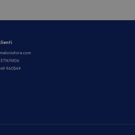
lienti
melonistore.com
3371474106
549 960549