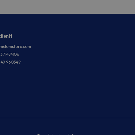
lienti
melonistore.com
3371474106
549 960549