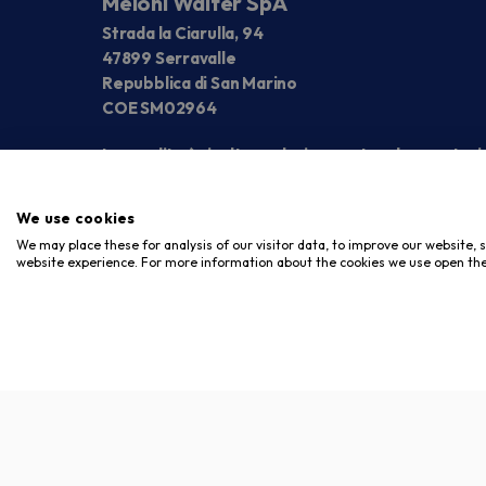
Meloni Walter SpA
Strada la Ciarulla, 94
47899 Serravalle
Repubblica di San Marino
COE SM02964
La vendita è rivolta esclusivamente ad operatori
We use cookies
We may place these for analysis of our visitor data, to improve our website,
website experience. For more information about the cookies we use open the
Copyright © 2026. Meloni Store. Tutti i diritti riservati