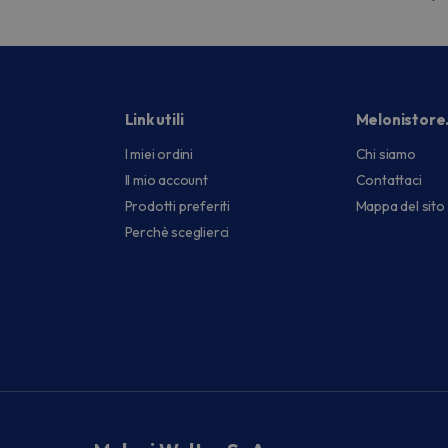
Link utili
Melonistore
I miei ordini
Chi siamo
Il mio account
Contattaci
Prodotti preferiti
Mappa del sito
Perchè sceglierci