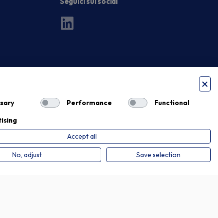
Seguici sui social
sary
Performance
Functional
ising
Accept all
Privacy Policy
Cookie Policy
No, adjust
Save selection