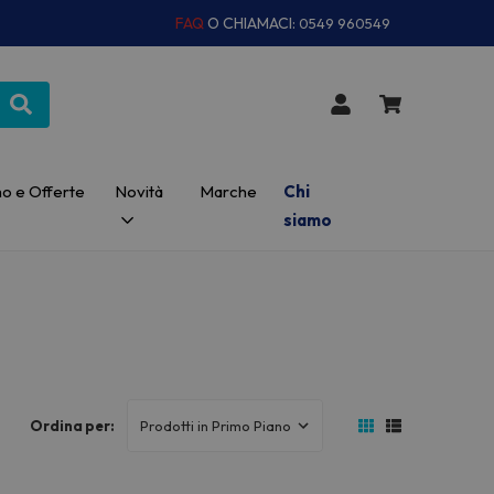
FAQ
O CHIAMACI:
0549 960549
o e Offerte
Novità
Marche
Chi
siamo
Ordina per: