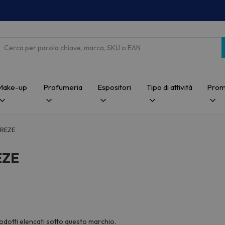
Cerca
Make-up
Profumeria
Espositori
Tipo di attività
Prom
BREZE
EZE
odotti elencati sotto questo marchio.