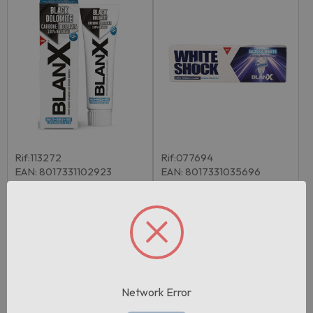
Rif:113272
Rif:077694
EAN: 8017331102923
EAN: 8017331035696
Blanx Dentifricio Black Dol
Blanx Dentifricio White Sh
omite Ca…
ock Gloss…
Pezzi per cartone:
12
Pezzi per cartone:
12
Accedi per vedere il
Accedi per vedere il
prezzo
prezzo
Network Error