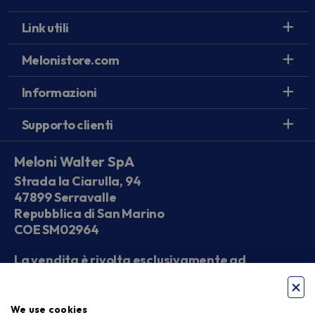
Link utili
Melonistore.com
Informazioni
Supporto clienti
Meloni Walter SpA
Strada la Ciarulla, 94
47899 Serravalle
Repubblica di San Marino
COE SM02964
La vendita è rivolta esclusivamente ad
operatori economici
We use cookies
Seguici sui social