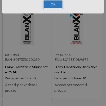
OK
Rif:101542
Rif:101545
EAN: 8017331090060
EAN: 8017331089675
Blanx Dentifricio Sbiancant
Blanx Dentifricio Black Volc
e 75 Ml
ano Cen…
Pezzi per cartone:
12
Pezzi per cartone:
12
Accedi per vedere il
Accedi per vedere il
prezzo
prezzo